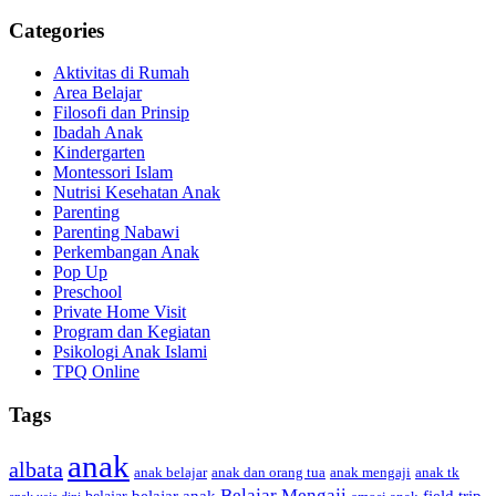
Categories
Aktivitas di Rumah
Area Belajar
Filosofi dan Prinsip
Ibadah Anak
Kindergarten
Montessori Islam
Nutrisi Kesehatan Anak
Parenting
Parenting Nabawi
Perkembangan Anak
Pop Up
Preschool
Private Home Visit
Program dan Kegiatan
Psikologi Anak Islami
TPQ Online
Tags
anak
albata
anak dan orang tua
anak tk
anak belajar
anak mengaji
Belajar Mengaji
belajar anak
field trip