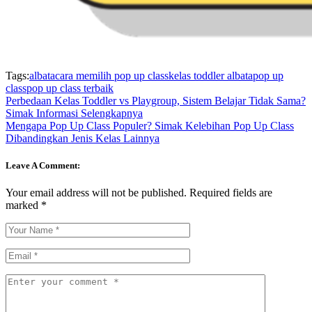
Tags:
albata
cara memilih pop up class
kelas toddler albata
pop up
class
pop up class terbaik
Perbedaan Kelas Toddler vs Playgroup, Sistem Belajar Tidak Sama?
Simak Informasi Selengkapnya
Mengapa Pop Up Class Populer? Simak Kelebihan Pop Up Class
Dibandingkan Jenis Kelas Lainnya
Leave A Comment:
Your email address will not be published.
Required fields are
marked
*