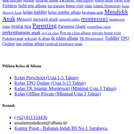
belajar
emosi anak
anak usia dini
field trip albata
Fieldtrip
home visit
Islamic Montessori
fun learning
islam
Kelas
Mendidik
kelas toddler
kelas toddler albata
kesehatan anak
Mengaji Anak
Anak
montessori
Mengaji
mengaji anak
montessori
mengaji online
Parenting
orang tua
Parenting Islami
islam
pendidikan islam
perkembangan anak
Pop up class albata
private home visit
pop up class
tk islam albata
Toddler
TPQ
sekolah
TK Montessori
Psikologi anak
tk albata
Online
tpq online albata
tumbuh kembang anak
Pilihan Kelas di Albata
Kelas Preschool (Usia 1-5 Tahun)
Kelas TPQ Online (Usia 3-13 Tahun)
Kelas TK Islamic Montessori (Minimal Usia 3 Tahun)
Kelas Offline Private (Minimal Usia 3 Tahun)
Kontak
(+62) 811334436
assalamualaikum@albata.id
Kantor Pusat - Babatan Indah B9 No.1 Surabaya.