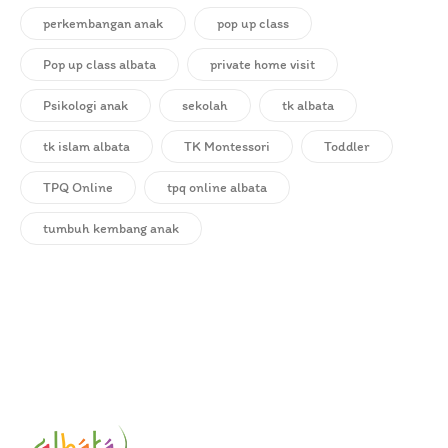
perkembangan anak
pop up class
Pop up class albata
private home visit
Psikologi anak
sekolah
tk albata
tk islam albata
TK Montessori
Toddler
TPQ Online
tpq online albata
tumbuh kembang anak