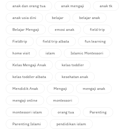
anak dan orang tua
anak mengaji
anak tk
anak usia dini
belajar
belajar anak
Belajar Mengaji
emosi anak
field trip
Fieldtrip
field trip albata
fun learning
home visit
islam
Islamic Montessori
Kelas Mengaji Anak
kelas toddler
kelas toddler albata
kesehatan anak
Mendidik Anak
Mengaji
mengaji anak
mengaji online
montessori
montessori islam
orang tua
Parenting
Parenting Islami
pendidikan islam