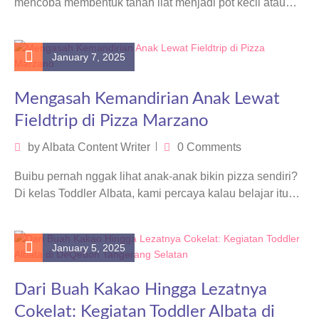
mencoba membentuk tanah liat menjadi pot kecil atau
hiasan sederhana. Seru dan penuh makna,…
January 7, 2025
Mengasah Kemandirian Anak Lewat
Fieldtrip di Pizza Marzano
by
Albata Content Writer
0 Comments
Buibu pernah nggak lihat anak-anak bikin pizza sendiri?
Di kelas Toddler Albata, kami percaya kalau belajar itu
nggak cuma soal…
January 5, 2025
Dari Buah Kakao Hingga Lezatnya
Cokelat: Kegiatan Toddler Albata di