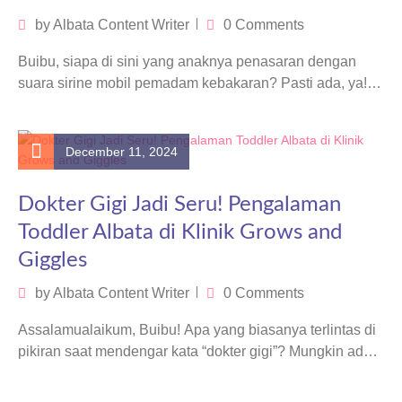
by
Albata Content Writer
0 Comments
Buibu, siapa di sini yang anaknya penasaran dengan
suara sirine mobil pemadam kebakaran? Pasti ada, ya!
Nah, kali ini, kelas…
December 11, 2024
Dokter Gigi Jadi Seru! Pengalaman
Toddler Albata di Klinik Grows and
Giggles
by
Albata Content Writer
0 Comments
Assalamualaikum, Buibu! Apa yang biasanya terlintas di
pikiran saat mendengar kata “dokter gigi”? Mungkin ada
rasa khawatir kalau anak takut,…