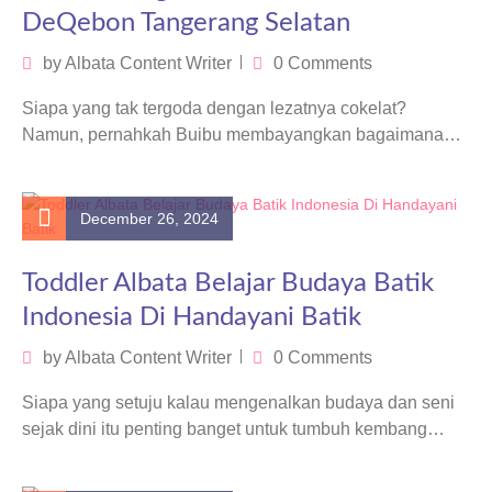
DeQebon Tangerang Selatan
by
Albata Content Writer
0 Comments
Siapa yang tak tergoda dengan lezatnya cokelat?
Namun, pernahkah Buibu membayangkan bagaimana
perjalanan cokelat dimulai? Dari sebuah biji kecil yang…
December 26, 2024
Toddler Albata Belajar Budaya Batik
Indonesia Di Handayani Batik
by
Albata Content Writer
0 Comments
Siapa yang setuju kalau mengenalkan budaya dan seni
sejak dini itu penting banget untuk tumbuh kembang
anak? Nah, kali ini…