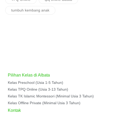
tumbuh kembang anak
Pilihan Kelas di Albata
Kelas Preschool (Usia 1-5 Tahun)
Kelas TPQ Online (Usia 3-13 Tahun)
Kelas TK Islamic Montessori (Minimal Usia 3 Tahun)
Kelas Offline Private (Minimal Usia 3 Tahun)
Kontak