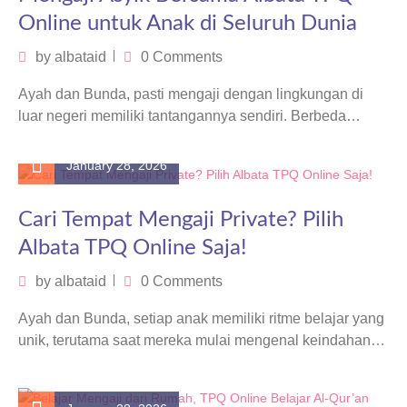
Online untuk Anak di Seluruh Dunia
by
albataid
0 Comments
Ayah dan Bunda, pasti mengaji dengan lingkungan di
luar negeri memiliki tantangannya sendiri. Berbeda
dengan lembaga dan fasilitas mengaji di…
January 28, 2026
Cari Tempat Mengaji Private? Pilih
Albata TPQ Online Saja!
by
albataid
0 Comments
Ayah dan Bunda, setiap anak memiliki ritme belajar yang
unik, terutama saat mereka mulai mengenal keindahan
huruf-huruf Al-Qur’an. Terkadang, dalam…