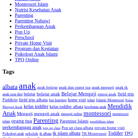
Montessori Islam
Nutrisi Kesehatan Anak
Parenting
Parenting Nabawi
Perkembangan Anak
Pop Up
Preschool
Private Home Visit
Program dan Kegiatan
Psikologi Anak Islami
TPQ Online
Tags
anak
albata
anak dan orang tua
anak tk
anak belajar
anak mengaji
Belajar Mengaji
belajar anak
field trip
belajar
emosi anak
anak usia dini
field trip albata
Fieldtrip
home visit
Islamic Montessori
fun learning
islam
Kelas
Mendidik
kelas toddler
kelas toddler albata
kesehatan anak
Mengaji Anak
Anak
montessori
Mengaji
mengaji anak
montessori
mengaji online
Parenting
orang tua
Parenting Islami
islam
pendidikan islam
perkembangan anak
Pop up class albata
private home visit
pop up class
tk islam albata
Toddler
TPQ
sekolah
TK Montessori
Psikologi anak
tk albata