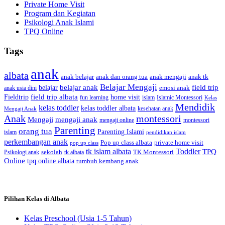
Private Home Visit
Program dan Kegiatan
Psikologi Anak Islami
TPQ Online
Tags
anak
albata
anak dan orang tua
anak tk
anak belajar
anak mengaji
Belajar Mengaji
belajar anak
field trip
belajar
emosi anak
anak usia dini
field trip albata
Fieldtrip
home visit
Islamic Montessori
fun learning
islam
Kelas
Mendidik
kelas toddler
kelas toddler albata
kesehatan anak
Mengaji Anak
Anak
montessori
Mengaji
mengaji anak
montessori
mengaji online
Parenting
orang tua
Parenting Islami
islam
pendidikan islam
perkembangan anak
Pop up class albata
private home visit
pop up class
tk islam albata
Toddler
TPQ
sekolah
TK Montessori
Psikologi anak
tk albata
Online
tpq online albata
tumbuh kembang anak
Pilihan Kelas di Albata
Kelas Preschool (Usia 1-5 Tahun)