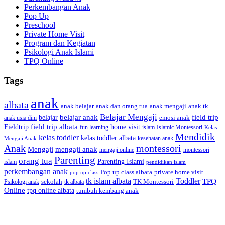
Perkembangan Anak
Pop Up
Preschool
Private Home Visit
Program dan Kegiatan
Psikologi Anak Islami
TPQ Online
Tags
anak
albata
anak dan orang tua
anak tk
anak belajar
anak mengaji
Belajar Mengaji
belajar anak
field trip
belajar
emosi anak
anak usia dini
field trip albata
Fieldtrip
home visit
Islamic Montessori
fun learning
islam
Kelas
Mendidik
kelas toddler
kelas toddler albata
kesehatan anak
Mengaji Anak
Anak
montessori
Mengaji
mengaji anak
montessori
mengaji online
Parenting
orang tua
Parenting Islami
islam
pendidikan islam
perkembangan anak
Pop up class albata
private home visit
pop up class
tk islam albata
Toddler
TPQ
sekolah
TK Montessori
Psikologi anak
tk albata
Online
tpq online albata
tumbuh kembang anak