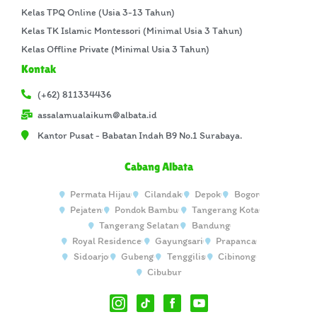
Kelas TPQ Online (Usia 3-13 Tahun)
Kelas TK Islamic Montessori (Minimal Usia 3 Tahun)
Kelas Offline Private (Minimal Usia 3 Tahun)
Kontak
(+62) 811334436
assalamualaikum@albata.id
Kantor Pusat - Babatan Indah B9 No.1 Surabaya.
Cabang Albata
Permata Hijau
Cilandak
Depok
Bogor
Pejaten
Pondok Bambu
Tangerang Kota
Tangerang Selatan
Bandung
Royal Residence
Gayungsari
Prapanca
Sidoarjo
Gubeng
Tenggilis
Cibinong
Cibubur