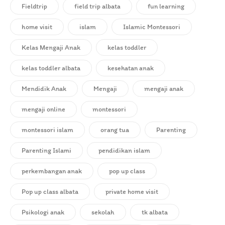
Fieldtrip
field trip albata
fun learning
home visit
islam
Islamic Montessori
Kelas Mengaji Anak
kelas toddler
kelas toddler albata
kesehatan anak
Mendidik Anak
Mengaji
mengaji anak
mengaji online
montessori
montessori islam
orang tua
Parenting
Parenting Islami
pendidikan islam
perkembangan anak
pop up class
Pop up class albata
private home visit
Psikologi anak
sekolah
tk albata