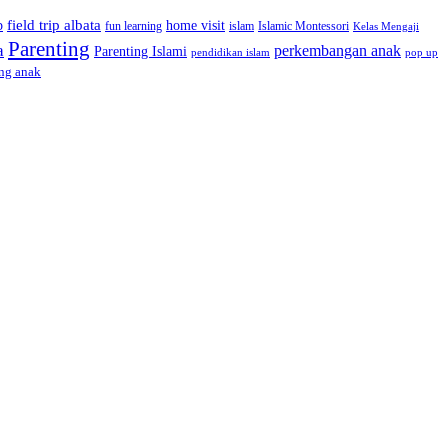
field trip albata
p
home visit
Islamic Montessori
fun learning
islam
Kelas Mengaji
Parenting
a
perkembangan anak
Parenting Islami
pop up
pendidikan islam
ng anak