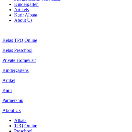
Kindergarten
Artikels
Karir Albata
About Us
Kelas TPQ Online
Kelas Preschool
Private Homevisit
Kindergartens
Artikel
Karir
Partnership
About Us
Albata
TPQ Online
Preschool