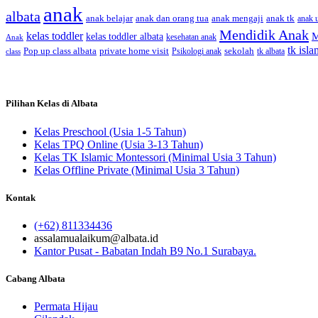
anak
albata
anak dan orang tua
anak tk
anak belajar
anak mengaji
anak u
Mendidik Anak
kelas toddler
M
kelas toddler albata
kesehatan anak
Anak
tk isla
Pop up class albata
sekolah
private home visit
class
Psikologi anak
tk albata
Pilihan Kelas di Albata
Kelas Preschool (Usia 1-5 Tahun)
Kelas TPQ Online (Usia 3-13 Tahun)
Kelas TK Islamic Montessori (Minimal Usia 3 Tahun)
Kelas Offline Private (Minimal Usia 3 Tahun)
Kontak
(+62) 811334436
assalamualaikum@albata.id
Kantor Pusat - Babatan Indah B9 No.1 Surabaya.
Cabang Albata
Permata Hijau