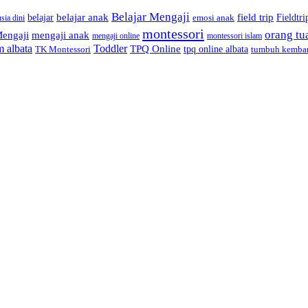
Belajar Mengaji
belajar anak
field trip
belajar
Fieldtri
emosi anak
sia dini
montessori
orang tu
engaji
mengaji anak
montessori islam
mengaji online
m albata
Toddler
TPQ Online
TK Montessori
tpq online albata
tumbuh kemba