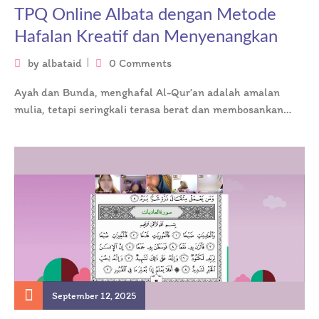
TPQ Online Albata dengan Metode
Hafalan Kreatif dan Menyenangkan
by
albataid
0 Comments
Ayah dan Bunda, menghafal Al-Qur’an adalah amalan
mulia, tetapi seringkali terasa berat dan membosankan
bagi anak-anak. Padahal, kuncinya bukan pada…
September 12, 2025