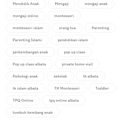
Mendidik Anak
Mengaji
mengaji anak
mengaji online
montessori
montessori islam
orang tua
Parenting
Parenting Islami
pendidikan islam
perkembangan anak
pop up class
Pop up class albata
private home visit
Psikologi anak
sekolah
tk albata
tk islam albata
TK Montessori
Toddler
TPQ Online
tpq online albata
tumbuh kembang anak