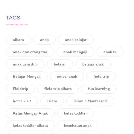
TAGS
albata
anak
anak belajar
anak dan orang tua
anak mengaji
anak tk
anak usia dini
belajar
belajar anak
Belajar Mengaji
emosi anak
field trip
Fieldtrip
field trip albata
fun learning
home visit
islam
Islamic Montessori
Kelas Mengaji Anak
kelas toddler
kelas toddler albata
kesehatan anak