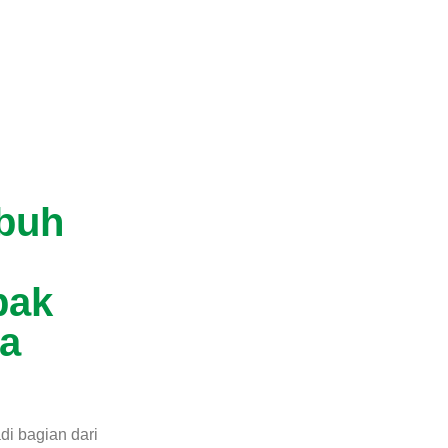
buh
pak
a
i bagian dari