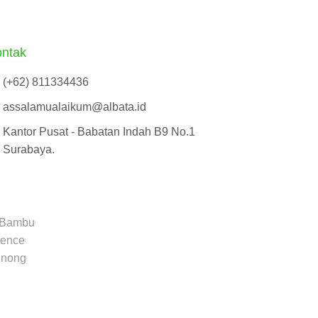
ntak
(+62) 811334436
assalamualaikum@albata.id
Kantor Pusat - Babatan Indah B9 No.1
Surabaya.
 Bambu
dence
inong