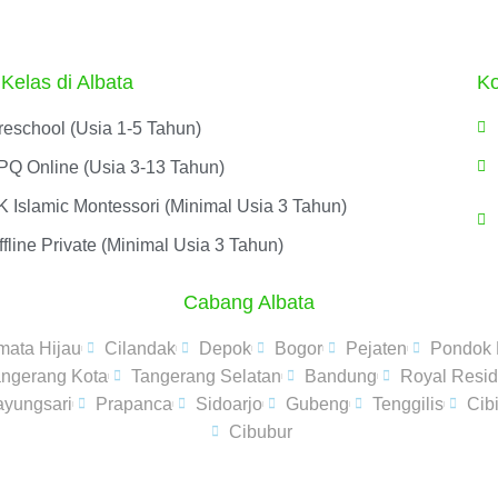
 Kelas di Albata
Ko
reschool (Usia 1-5 Tahun)
PQ Online (Usia 3-13 Tahun)
K Islamic Montessori (Minimal Usia 3 Tahun)
fline Private (Minimal Usia 3 Tahun)
Cabang Albata
mata Hijau
Cilandak
Depok
Bogor
Pejaten
Pondok
angerang Kota
Tangerang Selatan
Bandung
Royal Resi
yungsari
Prapanca
Sidoarjo
Gubeng
Tenggilis
Cib
Cibubur