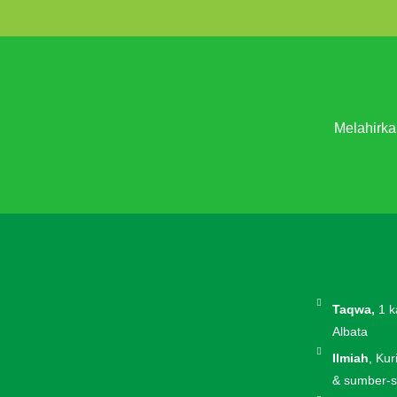
Melahirka
Taqwa,
1 k
Albata
Ilmiah
, Ku
& sumber-s