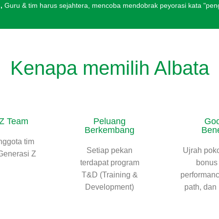
,
Guru & tim harus sejahtera, mencoba mendobrak peyorasi kata "pen
Kenapa memilih Albata
Z Team
Peluang
Go
Berkembang
Bene
ggota tim
Setiap pekan
Ujrah pok
Generasi Z
terdapat program
bonus 
T&D (Training &
performanc
Development)
path, dan 