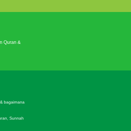
an Quran &
a & bagaimana
Quran, Sunnah