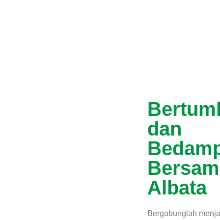
Bertum
dan
Bedam
Bersam
Albata
Bergabunglah menjad