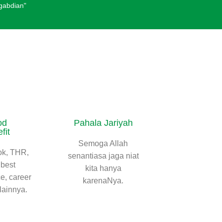
gabdian"
od
Pahala Jariyah
fit
Semoga Allah
ok, THR,
senantiasa jaga niat
best
kita hanya
e, career
karenaNya.
lainnya.