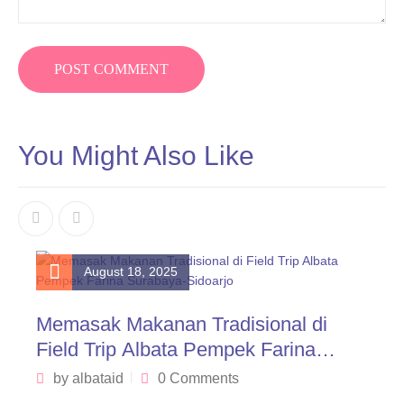
You Might Also Like
August 18, 2025
Memasak Makanan Tradisional di
Field Trip Albata Pempek Farina
Surabaya-Sidoarjo
by
albataid
0 Comments