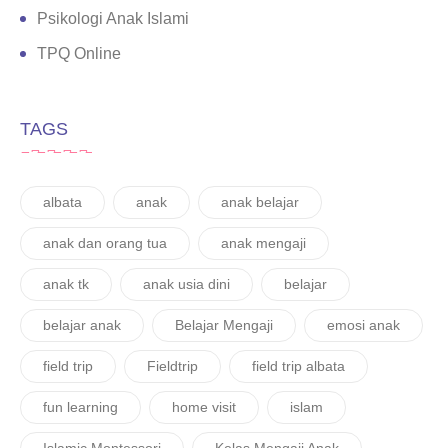
Psikologi Anak Islami
TPQ Online
TAGS
albata
anak
anak belajar
anak dan orang tua
anak mengaji
anak tk
anak usia dini
belajar
belajar anak
Belajar Mengaji
emosi anak
field trip
Fieldtrip
field trip albata
fun learning
home visit
islam
Islamic Montessori
Kelas Mengaji Anak