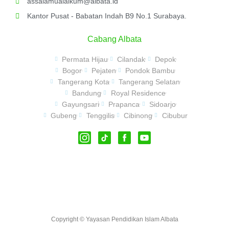
assalamualaikum@albata.id
Kantor Pusat - Babatan Indah B9 No.1 Surabaya.
Cabang Albata
Permata Hijau
Cilandak
Depok
Bogor
Pejaten
Pondok Bambu
Tangerang Kota
Tangerang Selatan
Bandung
Royal Residence
Gayungsari
Prapanca
Sidoarjo
Gubeng
Tenggilis
Cibinong
Cibubur
Copyright © Yayasan Pendidikan Islam Albata