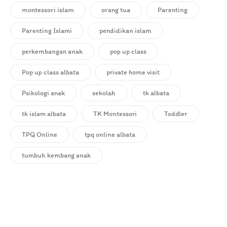
montessori islam
orang tua
Parenting
Parenting Islami
pendidikan islam
perkembangan anak
pop up class
Pop up class albata
private home visit
Psikologi anak
sekolah
tk albata
tk islam albata
TK Montessori
Toddler
TPQ Online
tpq online albata
tumbuh kembang anak