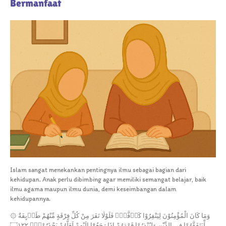
Bermanfaat
Islam sangat menekankan pentingnya ilmu sebagai bagian dari
kehidupan. Anak perlu dibimbing agar memiliki semangat belajar, baik
ilmu agama maupun ilmu dunia, demi keseimbangan dalam
kehidupannya.
۞ وَمَا كَانَ الْمُؤْمِنُوْنَ لِيَنْفِرُوْا كَاۤفَّةًۗ فَلَوْلَا نَفَرَ مِنْ كُلِّ فِرْقَةٍ مِّنْهُمْ طَاۤىِٕفَةٌ
لِّيَتَفَقَّهُوْا فِى الدِّيْنِ وَلِيُنْذِرُوْا قَوْمَهُمْ اِذَا رَجَعُوْٓا اِلَيْهِمْ لَعَلَّهُمْ يَحْذَرُوْنَࣖ ۝١٢٢