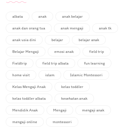
albata
anak
anak belajar
anak dan orang tua
anak mengaji
anak tk
anak usia dini
belajar
belajar anak
Belajar Mengaji
emosi anak
field trip
Fieldtrip
field trip albata
fun learning
home visit
islam
Islamic Montessori
Kelas Mengaji Anak
kelas toddler
kelas toddler albata
kesehatan anak
Mendidik Anak
Mengaji
mengaji anak
mengaji online
montessori