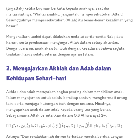
(Ingatlah) ketika Luqman berkata kepada anaknya, saat dia
menasihatinya, “Wahai anakku, janganlah mempersekutukan Allah!
Sesungguhnya mempersekutukan (Allah) itu benar-benar kezaliman yang
besar.”
Mengenalkan tauhid dapat dilakukan melalui cerita-cerita Nabi, doa
harian, serta pembiasaan mengingat Allah dalam setiap aktivitas.
Dengan cara ini, anak akan tumbuh dengan kesadaran bahwa segala
tindakan harus selalu selaras dengan ajaran Islam.
2. Mengajarkan Akhlak dan Adab dalam
Kehidupan Sehari-hari
Akhlak dan adab merupakan bagian penting dalam pendidikan anak.
Islam mengajarkan untuk selalu bersikap santun, menghormati orang
lain, serta menjaga hubungan baik dengan sesama. Misalnya,
mengajarkan anak dalam adab kepada orang tua yang benar.
Sebagaimana Allah perintahkan dalam Q.S Al Isra ayat 24.
وَاخْفِضْ لَهُمَا جَنَاحَ الذُّلِّ مِنَ الرَّحْمَةِ وَقُلْ رَّبِّ ارْحَمْهُمَا كَمَا رَبَّيٰنِيْ صَغِيْرًاۗ
Artinya: “Dan rendahkanlah dirimu terhadap mereka berdua dengan