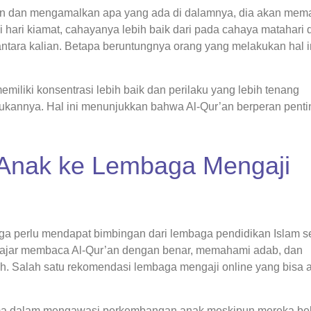
an dan mengamalkan apa yang ada di dalamnya, dia akan mem
hari kiamat, cahayanya lebih baik dari pada cahaya matahari d
ntara kalian. Betapa beruntungnya orang yang melakukan hal in
miliki konsentrasi lebih baik dan perilaku yang lebih tenang
ukannya. Hal ini menunjukkan bahwa Al-Qur’an berperan penti
 Anak ke Lembaga Mengaji
ga perlu mendapat bimbingan dari lembaga pendidikan Islam se
lajar membaca Al-Qur’an dengan benar, memahami adab, dan
ah. Salah satu rekomendasi lembaga mengaji online yang bisa 
ma dalam mengawasi perkembangan anak meskipun mereka bela