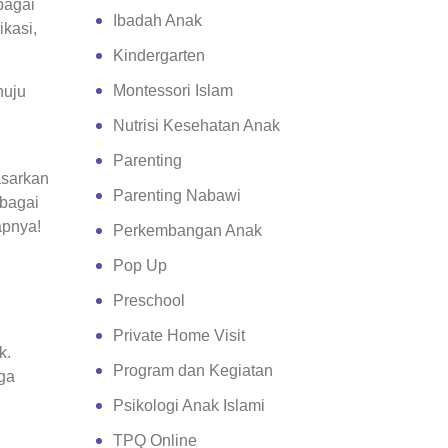
bagai
Ibadah Anak
kasi,
Kindergarten
Montessori Islam
nuju
Nutrisi Kesehatan Anak
Parenting
asarkan
Parenting Nabawi
ebagai
apnya!
Perkembangan Anak
Pop Up
Preschool
Private Home Visit
k.
Program dan Kegiatan
ga
Psikologi Anak Islami
TPQ Online