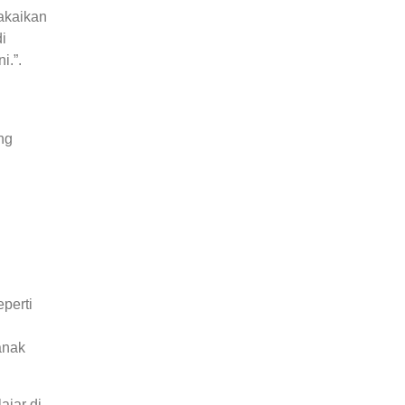
akaikan
i
i.”.
ng
perti
anak
jar di