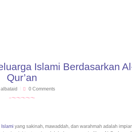
luarga Islami Berdasarkan Al
Qur’an
y
albataid
0 Comments
Islami
yang sakinah, mawaddah, dan warahmah adalah impian