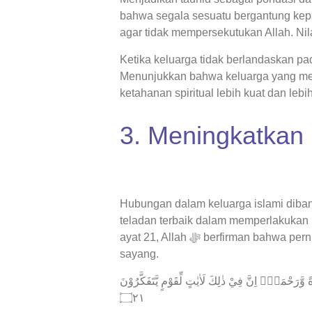
bahwa segala sesuatu bergantung kep
agar tidak mempersekutukan Allah. Nilai
Ketika keluarga tidak berlandaskan pa
Menunjukkan bahwa keluarga yang men
ketahanan spiritual lebih kuat dan le
3. Meningkatkan
Hubungan dalam keluarga islami dibangun 
teladan terbaik dalam memperlakukan
ayat 21, Allah ﷻ berfirman bahwa pernikahan diciptakan agar manusia mendapatkan ketenangan dan kasih
sayang.
ةً وَّرَحْمَةًۗ اِنَّ فِيْ ذٰلِكَ لَاٰيٰتٍ لِّقَوْمٍ يَّتَفَكَّرُوْنَ
۝٢١