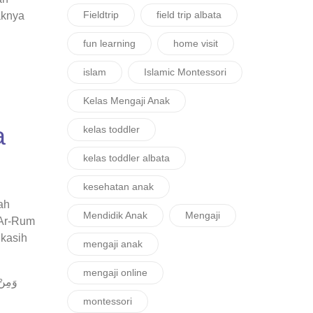
Fieldtrip
field trip albata
aknya
fun learning
home visit
islam
Islamic Montessori
Kelas Mengaji Anak
a
kelas toddler
kelas toddler albata
kesehatan anak
Mendidik Anak
Mengaji
 Ar-Rum
mengaji anak
mengaji online
وَمِنْ 
montessori