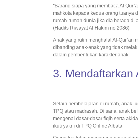
“Barang siapa yang membaca Al Qur’
mahkota kepada kedua orang tuanya di 
rumah-rumah dunia jika dia berada di a
(Hadits Riwayat Al Hakim no 2086)
Anak yang rutin menghafal Al-Qur’an me
dibanding anak-anak yang tidak melak
dalam pembentukan karakter anak.
3. Mendaftarkan
Selain pembelajaran di rumah, anak ju
TPQ atau madrasah. Di sana, anak be
mengenal dasar-dasar fiqih serta akid
ikuti yakni di TPQ Online Albata.
Orang tua tetap memegang peran uta