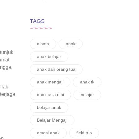
TAGS
albata
anak
anak belajar
umat
angga,
anak dan orang tua
anak mengaji
anak tk
hlak
terjaga
anak usia dini
belajar
belajar anak
Belajar Mengaji
emosi anak
field trip
an