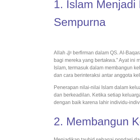
1. Islam Menjad
Sempurna
Allah ﷻ berfirman dalam QS. Al-Baqarah ayat 2, “Kitab (Al-Qur’an) ini tidak ada keraguan padanya; petunjuk
bagi mereka yang bertakwa.” Ayat in
Islam, termasuk dalam membangun kelu
dan cara berinteraksi antar anggota k
Penerapan nilai-nilai Islam dalam ke
dan berkeadilan. Ketika setiap keluar
dengan baik karena lahir individu-ind
2. Membangun Ke
Menjadikan tauhid sebagai pondasi d