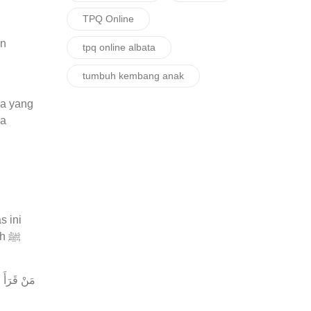
TPQ Online
an
tpq online albata
tumbuh kembang anak
ga yang
ka
s ini
 ﷺ