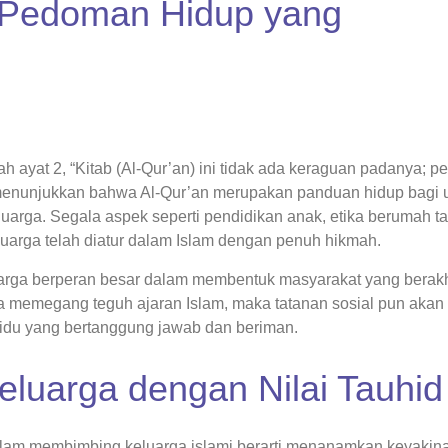
i Pedoman Hidup yang
i menunjukkan bahwa Al-Qur’an merupakan panduan hidup bagi 
arga. Segala aspek seperti pendidikan anak, etika berumah t
eluarga telah diatur dalam Islam dengan penuh hikmah.
luarga berperan besar dalam membentuk masyarakat yang berak
ga memegang teguh ajaran Islam, maka tatanan sosial pun akan 
ividu yang bertanggung jawab dan beriman.
luarga dengan Nilai Tauhid
alam membimbing keluarga islami berarti menanamkan keyakin