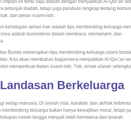
n impian ini tentu saja adalah dengan menjadikan Al-Qur’an se
 petunjuk ibadah, tetapi juga panduan lengkap tentang komuni
ak, dan peran suami-istri.
lam kehidupan sehari-hari adalah tips membimbing keluarga me
cinya adalah konsistensi dalam
membaca
,
memahami
, dan
a.
h dan Bunda menerapkan tips membimbing keluarga islami berd
aktis. Kita akan membahas bagaimana menjadikan Al-Qur’an s
dan memperkuat ikatan suami-istri. Yuk, simak ulasan selengk
 Landasan Berkeluarga
setiap manusia. Di sinilah nilai, karakter, dan akhlak terbentu
 membimbing keluarga bukan hanya kewajiban moral, tetapi ju
ngsung dari Allah ﷻ agar kehidupan rumah tangga menjadi lebih bermakna dan terarah.