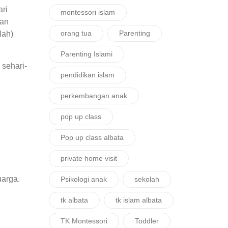
ri
montessori islam
dan
orang tua
Parenting
lah)
Parenting Islami
 sehari-
pendidikan islam
perkembangan anak
pop up class
Pop up class albata
private home visit
i
uarga.
Psikologi anak
sekolah
tk albata
tk islam albata
TK Montessori
Toddler