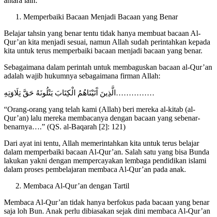
antara lain:
Memperbaiki Bacaan Menjadi Bacaan yang Benar
Belajar tahsin yang benar tentu tidak hanya membuat bacaan Al-
Qur’an kita menjadi sesuai, namun Allah sudah perintahkan kepada
kita untuk terus memperbaiki bacaan menjadi bacaan yang benar.
Sebagaimana dalam perintah untuk membaguskan bacaan al-Qur’an
adalah wajib hukumnya sebagaimana firman Allah:
الَّذِينَ آَتَيْنَاهُمُ الْكِتَابَ يَتْلُونَهُ حَقَّ تِلَاوَتِهِ……………
“Orang-orang yang telah kami (Allah) beri mereka al-kitab (al-
Qur’an) lalu mereka membacanya dengan bacaan yang sebenar-
benarnya….” (QS. al-Baqarah [2]: 121)
Dari ayat ini tentu, Allah memerintahkan kita untuk terus belajar
dalam memperbaiki bacaan Al-Qur’an. Salah satu yang bisa Bunda
lakukan yakni dengan mempercayakan lembaga pendidikan islami
dalam proses pembelajaran membaca Al-Qur’an pada anak.
Membaca Al-Qur’an dengan Tartil
Membaca Al-Qur’an tidak hanya berfokus pada bacaan yang benar
saja loh Bun. Anak perlu dibiasakan sejak dini membaca Al-Qur’an