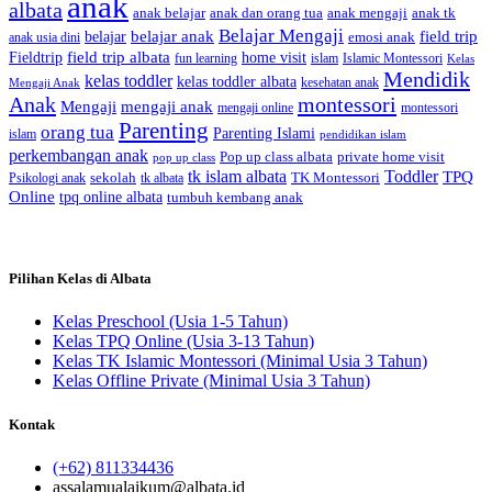
anak
albata
anak dan orang tua
anak tk
anak belajar
anak mengaji
Belajar Mengaji
belajar anak
field trip
belajar
emosi anak
anak usia dini
field trip albata
Fieldtrip
home visit
Islamic Montessori
fun learning
islam
Kelas
Mendidik
kelas toddler
kelas toddler albata
kesehatan anak
Mengaji Anak
Anak
montessori
Mengaji
mengaji anak
montessori
mengaji online
Parenting
orang tua
Parenting Islami
islam
pendidikan islam
perkembangan anak
Pop up class albata
private home visit
pop up class
tk islam albata
Toddler
TPQ
sekolah
TK Montessori
Psikologi anak
tk albata
Online
tpq online albata
tumbuh kembang anak
Pilihan Kelas di Albata
Kelas Preschool (Usia 1-5 Tahun)
Kelas TPQ Online (Usia 3-13 Tahun)
Kelas TK Islamic Montessori (Minimal Usia 3 Tahun)
Kelas Offline Private (Minimal Usia 3 Tahun)
Kontak
(+62) 811334436
assalamualaikum@albata.id