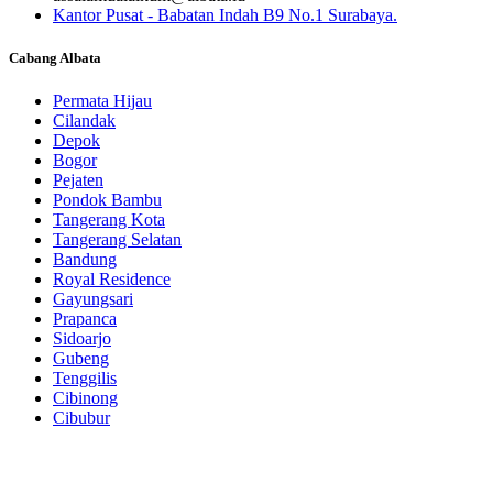
Kantor Pusat - Babatan Indah B9 No.1 Surabaya.
Cabang Albata
Permata Hijau
Cilandak
Depok
Bogor
Pejaten
Pondok Bambu
Tangerang Kota
Tangerang Selatan
Bandung
Royal Residence
Gayungsari
Prapanca
Sidoarjo
Gubeng
Tenggilis
Cibinong
Cibubur