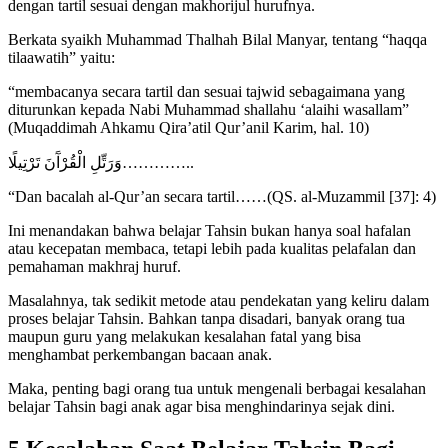
dengan tartil sesuai dengan makhorijul hurufnya.
Berkata syaikh Muhammad Thalhah Bilal Manyar, tentang “haqqa
tilaawatih” yaitu:
“membacanya secara tartil dan sesuai tajwid sebagaimana yang
diturunkan kepada Nabi Muhammad shallahu ‘alaihi wasallam”
(Muqaddimah Ahkamu Qira’atil Qur’anil Karim, hal. 10)
وَرَتِّلِ الْقُرْآَنَ تَرْتِيلًا…………..
“Dan bacalah al-Qur’an secara tartil……(QS. al-Muzammil [37]: 4)
Ini menandakan bahwa belajar Tahsin bukan hanya soal hafalan
atau kecepatan membaca, tetapi lebih pada kualitas pelafalan dan
pemahaman makhraj huruf.
Masalahnya, tak sedikit metode atau pendekatan yang keliru dalam
proses belajar Tahsin. Bahkan tanpa disadari, banyak orang tua
maupun guru yang melakukan kesalahan fatal yang bisa
menghambat perkembangan bacaan anak.
Maka, penting bagi orang tua untuk mengenali berbagai kesalahan
belajar Tahsin bagi anak agar bisa menghindarinya sejak dini.