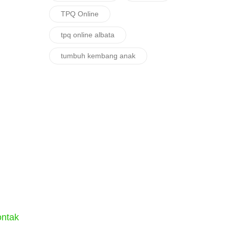
TPQ Online
tpq online albata
tumbuh kembang anak
ntak