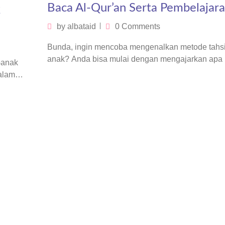
Q
Baca Al-Qur’an Serta Pembelajar
by
albataid
0 Comments
Bunda, ingin mencoba mengenalkan metode tahs
anak? Anda bisa mulai dengan mengajarkan apa 
-anak
tahsin. Tahsin yang secara harfiah…
dalam
…