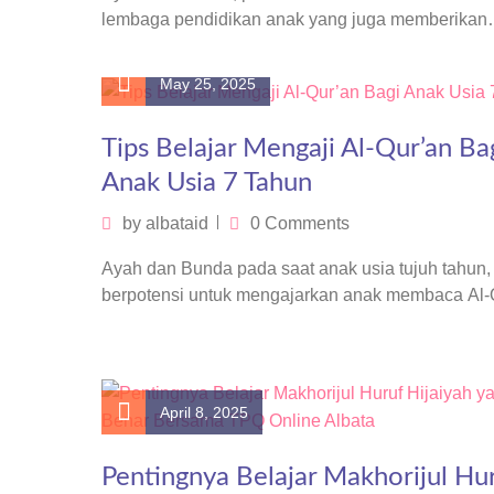
lembaga pendidikan anak yang juga memberikan
kesempatan belajar bagi wali murid? Ya, hanya…
May 25, 2025
Tips Belajar Mengaji Al-Qur’an Ba
Anak Usia 7 Tahun
by
albataid
0 Comments
Ayah dan Bunda pada saat anak usia tujuh tahun, 
berpotensi untuk mengajarkan anak membaca Al
dengan metode yang menarik…
April 8, 2025
Pentingnya Belajar Makhorijul Hu