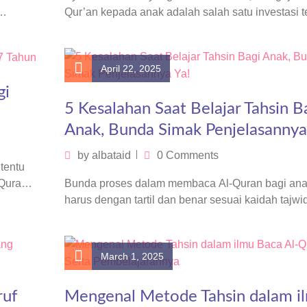
Qur’an kepada anak adalah salah satu investasi t
yang bisa kita berikan. Lebih…
April 22, 2025
gi
5 Kesalahan Saat Belajar Tahsin B
Anak, Bunda Simak Penjelasannya
by
albataid
0 Comments
tentu
Bunda proses dalam membaca Al-Quran bagi ana
-Quran
harus dengan tartil dan benar sesuai kaidah tajwi
kali, dalam proses…
March 1, 2025
ruf
Mengenal Metode Tahsin dalam i