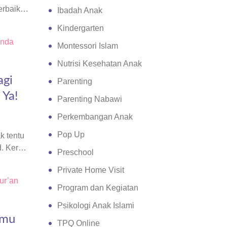
erbaik
Ibadah Anak
Kindergarten
Montessori Islam
Nutrisi Kesehatan Anak
agi
Parenting
 Ya!
Parenting Nabawi
Perkembangan Anak
Pop Up
k tentu
d. Kerap
Preschool
Private Home Visit
Program dan Kegiatan
Psikologi Anak Islami
lmu
TPQ Online