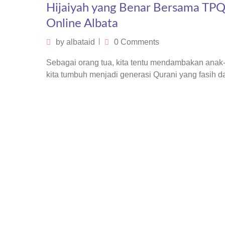
Hijaiyah yang Benar Bersama TP
Online Albata
by
albataid
0 Comments
Sebagai orang tua, kita tentu mendambakan anak
kita tumbuh menjadi generasi Qurani yang fasih 
membaca Al-Quran. Namun, membaca Al-Quran