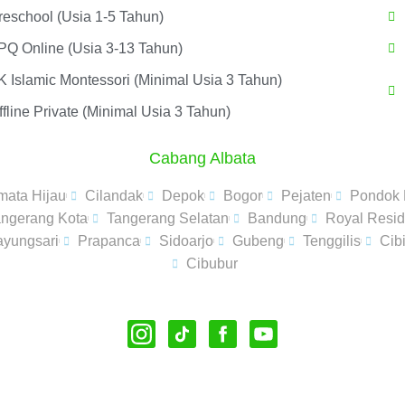
reschool (Usia 1-5 Tahun)
PQ Online (Usia 3-13 Tahun)
K Islamic Montessori (Minimal Usia 3 Tahun)
fline Private (Minimal Usia 3 Tahun)
Cabang Albata
mata Hijau
Cilandak
Depok
Bogor
Pejaten
Pondok
angerang Kota
Tangerang Selatan
Bandung
Royal Resi
yungsari
Prapanca
Sidoarjo
Gubeng
Tenggilis
Cib
Cibubur