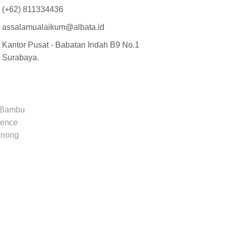
(+62) 811334436
assalamualaikum@albata.id
Kantor Pusat - Babatan Indah B9 No.1
Surabaya.
 Bambu
dence
inong