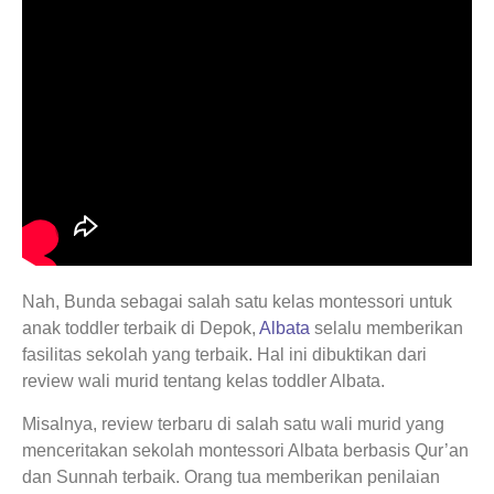
Nah, Bunda sebagai salah satu kelas montessori untuk
anak toddler terbaik di Depok,
Albata
selalu memberikan
fasilitas sekolah yang terbaik. Hal ini dibuktikan dari
review wali murid tentang kelas toddler Albata.
Misalnya, review terbaru di salah satu wali murid yang
menceritakan sekolah montessori Albata berbasis Qur’an
dan Sunnah terbaik. Orang tua memberikan penilaian