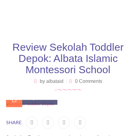
Review Sekolah Toddler
Depok: Albata Islamic
Montessori School
by
albataid
0 Comments
July 2, 2025
SHARE