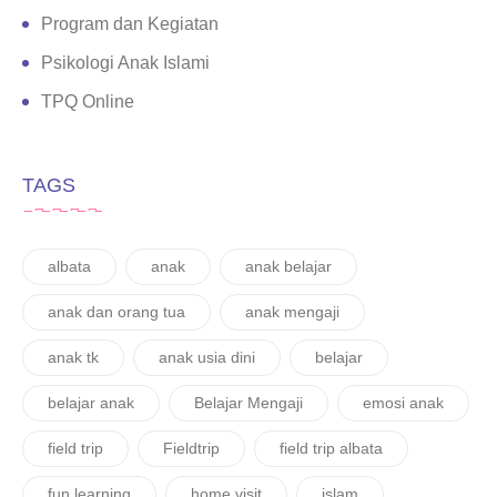
Program dan Kegiatan
Psikologi Anak Islami
TPQ Online
TAGS
albata
anak
anak belajar
anak dan orang tua
anak mengaji
anak tk
anak usia dini
belajar
belajar anak
Belajar Mengaji
emosi anak
field trip
Fieldtrip
field trip albata
fun learning
home visit
islam