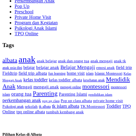
Perkembangan Anak
Pop Up
Preschool
Private Home Visit
Program dan Kegiatan
Psikologi Anak Islami
TPQ Online
Tags
anak
albata
anak dan orang tua
anak tk
anak belajar
anak mengaji
Belajar Mengaji
belajar anak
field trip
belajar
emosi anak
anak usia dini
field trip albata
Fieldtrip
home visit
Islamic Montessori
fun learning
islam
Kelas
Mendidik
kelas toddler
kelas toddler albata
kesehatan anak
Mengaji Anak
Anak
montessori
Mengaji
mengaji anak
montessori
mengaji online
Parenting
orang tua
Parenting Islami
islam
pendidikan islam
perkembangan anak
Pop up class albata
private home visit
pop up class
tk islam albata
Toddler
TPQ
sekolah
TK Montessori
Psikologi anak
tk albata
Online
tpq online albata
tumbuh kembang anak
Pilihan Kelas di Albata