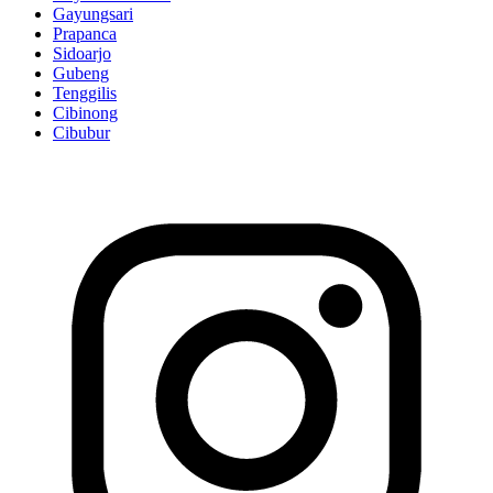
Gayungsari
Prapanca
Sidoarjo
Gubeng
Tenggilis
Cibinong
Cibubur