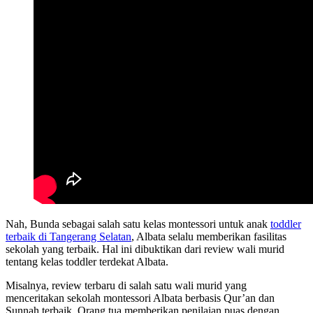
Nah, Bunda sebagai salah satu kelas montessori untuk anak
toddler
terbaik di Tangerang Selatan
, Albata selalu memberikan fasilitas
sekolah yang terbaik. Hal ini dibuktikan dari review wali murid
tentang kelas toddler terdekat Albata.
Misalnya, review terbaru di salah satu wali murid yang
menceritakan sekolah montessori Albata berbasis Qur’an dan
Sunnah terbaik. Orang tua memberikan penilaian puas dengan