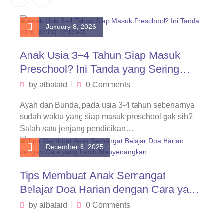
January 8, 2026
Anak Usia 3–4 Tahun Siap Masuk
Preschool? Ini Tanda yang Sering
Terlewat
by
albataid
0 Comments
Ayah dan Bunda, pada usia 3-4 tahun sebenarnya
sudah waktu yang siap masuk preschool gak sih?
Salah satu jenjang pendidikan…
December 8, 2025
Tips Membuat Anak Semangat
Belajar Doa Harian dengan Cara yang
Lebih Menyenangkan
by
albataid
0 Comments