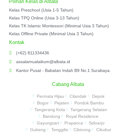
Pilihan Kelas di Albata
Kelas Preschool (Usia 1-5 Tahun)
Kelas TPQ Online (Usia 3-13 Tahun)
Kelas TK Islamic Montessori (Minimal Usia 3 Tahun)
Kelas Offline Private (Minimal Usia 3 Tahun)
Kontak
(+62) 811334436
assalamualaikum@albata.id
Kantor Pusat - Babatan Indah B9 No.1 Surabaya.
Cabang Albata
Permata Hijau
Cilandak
Depok
Bogor
Pejaten
Pondok Bambu
Tangerang Kota
Tangerang Selatan
Bandung
Royal Residence
Gayungsari
Prapanca
Sidoarjo
Gubeng
Tenggilis
Cibinong
Cibubur