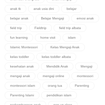
anak tk
anak usia dini
belajar
belajar anak
Belajar Mengaji
emosi anak
field trip
Fieldtrip
field trip albata
fun learning
home visit
islam
Islamic Montessori
Kelas Mengaji Anak
kelas toddler
kelas toddler albata
kesehatan anak
Mendidik Anak
Mengaji
mengaji anak
mengaji online
montessori
montessori islam
orang tua
Parenting
Parenting Islami
pendidikan islam
perkembangan anak
pop up class