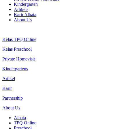
Kindergarten
Artikels
Karir Albata
About Us
Kelas TPQ Online
Kelas Preschool
Private Homevisit
Kindergartens
Artikel
Karir
Partnership
About Us
Albata
TPQ Online
Preschool