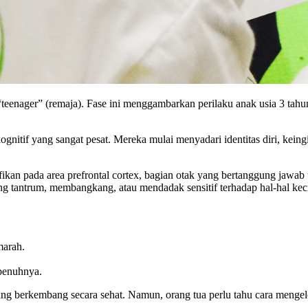
 “teenager” (remaja). Fase ini menggambarkan perilaku anak usia 3 ta
gnitif yang sangat pesat. Mereka mulai menyadari identitas diri, kei
kan pada area prefrontal cortex, bagian otak yang bertanggung jawab t
g tantrum, membangkang, atau mendadak sensitif terhadap hal-hal keci
marah.
penuhnya.
ang berkembang secara sehat. Namun, orang tua perlu tahu cara mengelo