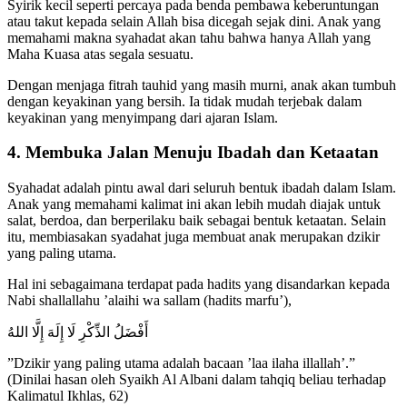
Syirik kecil seperti percaya pada benda pembawa keberuntungan
atau takut kepada selain Allah bisa dicegah sejak dini. Anak yang
memahami makna syahadat akan tahu bahwa hanya Allah yang
Maha Kuasa atas segala sesuatu.
Dengan menjaga fitrah tauhid yang masih murni, anak akan tumbuh
dengan keyakinan yang bersih. Ia tidak mudah terjebak dalam
keyakinan yang menyimpang dari ajaran Islam.
4. Membuka Jalan Menuju Ibadah dan Ketaatan
Syahadat adalah pintu awal dari seluruh bentuk ibadah dalam Islam.
Anak yang memahami kalimat ini akan lebih mudah diajak untuk
salat, berdoa, dan berperilaku baik sebagai bentuk ketaatan. Selain
itu, membiasakan syadahat juga membuat anak merupakan dzikir
yang paling utama.
Hal ini sebagaimana terdapat pada hadits yang disandarkan kepada
Nabi shallallahu ’alaihi wa sallam (hadits marfu’),
أَفْضَلُ الذِّكْرِ لَا إِلَهَ إِلَّا اللهُ
”Dzikir yang paling utama adalah bacaan ’laa ilaha illallah’.”
(Dinilai hasan oleh Syaikh Al Albani dalam tahqiq beliau terhadap
Kalimatul Ikhlas, 62)