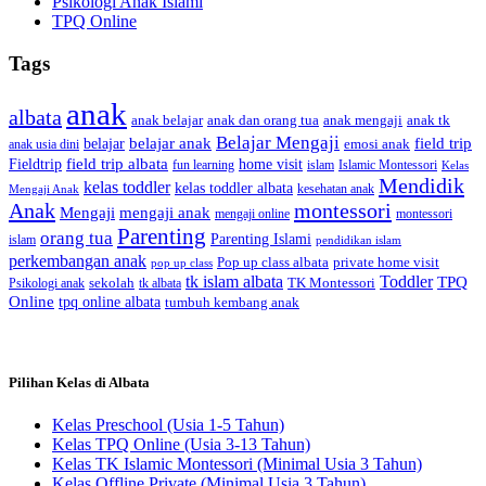
Psikologi Anak Islami
TPQ Online
Tags
anak
albata
anak dan orang tua
anak tk
anak belajar
anak mengaji
Belajar Mengaji
belajar anak
field trip
belajar
emosi anak
anak usia dini
field trip albata
Fieldtrip
home visit
Islamic Montessori
fun learning
islam
Kelas
Mendidik
kelas toddler
kelas toddler albata
kesehatan anak
Mengaji Anak
Anak
montessori
Mengaji
mengaji anak
montessori
mengaji online
Parenting
orang tua
Parenting Islami
islam
pendidikan islam
perkembangan anak
Pop up class albata
private home visit
pop up class
tk islam albata
Toddler
TPQ
sekolah
TK Montessori
Psikologi anak
tk albata
Online
tpq online albata
tumbuh kembang anak
Pilihan Kelas di Albata
Kelas Preschool (Usia 1-5 Tahun)
Kelas TPQ Online (Usia 3-13 Tahun)
Kelas TK Islamic Montessori (Minimal Usia 3 Tahun)
Kelas Offline Private (Minimal Usia 3 Tahun)