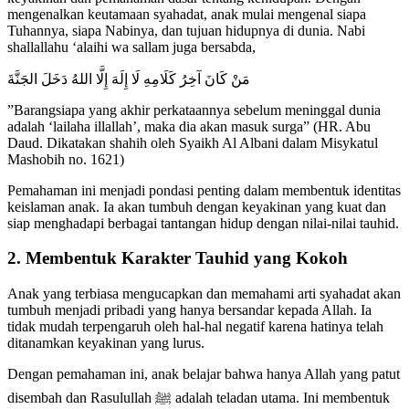
mengenalkan keutamaan syahadat, anak mulai mengenal siapa
Tuhannya, siapa Nabinya, dan tujuan hidupnya di dunia. Nabi
shallallahu ‘alaihi wa sallam juga bersabda,
مَنْ كَانَ آخِرُ كَلَامِهِ لَا إِلَهَ إِلَّا اللهُ دَخَلَ الجَنَّةَ
”Barangsiapa yang akhir perkataannya sebelum meninggal dunia
adalah ‘lailaha illallah’, maka dia akan masuk surga” (HR. Abu
Daud. Dikatakan shahih oleh Syaikh Al Albani dalam Misykatul
Mashobih no. 1621)
Pemahaman ini menjadi pondasi penting dalam membentuk identitas
keislaman anak. Ia akan tumbuh dengan keyakinan yang kuat dan
siap menghadapi berbagai tantangan hidup dengan nilai-nilai tauhid.
2. Membentuk Karakter Tauhid yang Kokoh
Anak yang terbiasa mengucapkan dan memahami arti syahadat akan
tumbuh menjadi pribadi yang hanya bersandar kepada Allah. Ia
tidak mudah terpengaruh oleh hal-hal negatif karena hatinya telah
ditanamkan keyakinan yang lurus.
Dengan pemahaman ini, anak belajar bahwa hanya Allah yang patut
disembah dan Rasulullah ﷺ adalah teladan utama. Ini membentuk