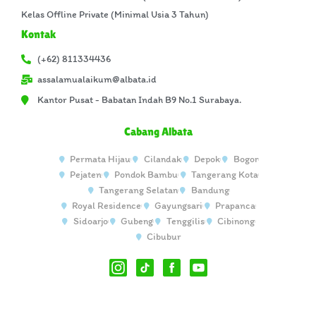
Kelas Offline Private (Minimal Usia 3 Tahun)
Kontak
(+62) 811334436
assalamualaikum@albata.id
Kantor Pusat - Babatan Indah B9 No.1 Surabaya.
Cabang Albata
Permata Hijau
Cilandak
Depok
Bogor
Pejaten
Pondok Bambu
Tangerang Kota
Tangerang Selatan
Bandung
Royal Residence
Gayungsari
Prapanca
Sidoarjo
Gubeng
Tenggilis
Cibinong
Cibubur