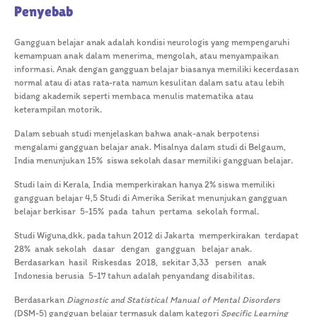
Penyebab
Gangguan belajar anak adalah kondisi neurologis yang mempengaruhi
kemampuan anak dalam menerima, mengolah, atau menyampaikan
informasi. Anak dengan gangguan belajar biasanya memiliki kecerdasan
normal atau di atas rata-rata namun kesulitan dalam satu atau lebih
bidang akademik seperti membaca menulis matematika atau
keterampilan motorik.
Dalam sebuah studi menjelaskan bahwa anak-anak berpotensi
mengalami gangguan belajar anak. Misalnya dalam studi di Belgaum,
India menunjukan 15% siswa sekolah dasar memiliki gangguan belajar.
Studi lain di Kerala, India memperkirakan hanya 2% siswa memiliki
gangguan belajar 4,5 Studi di Amerika Serikat menunjukan gangguan
belajar berkisar 5-15% pada tahun pertama sekolah formal.
Studi Wiguna,dkk. pada tahun 2012 di Jakarta memperkirakan terdapat
28% anak sekolah dasar dengan gangguan belajar anak.
Berdasarkan hasil Riskesdas 2018, sekitar 3,33 persen anak
Indonesia berusia 5-17 tahun adalah penyandang disabilitas.
Berdasarkan
Diagnostic and Statistical Manual of Mental Disorders
(DSM-5) gangguan belajar termasuk dalam kategori
Specific Learning