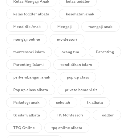
Kelas Mengaji Anak
kelas toddler
kelas toddler albata
kesehatan anak
Mendidik Anak
Mengaji
mengaji anak
mengaji online
montessori
montessori islam
orang tua
Parenting
Parenting Islami
pendidikan islam
perkembangan anak
pop up class
Pop up class albata
private home visit
Psikologi anak
sekolah
tk albata
tk islam albata
TK Montessori
Toddler
TPQ Online
tpq online albata