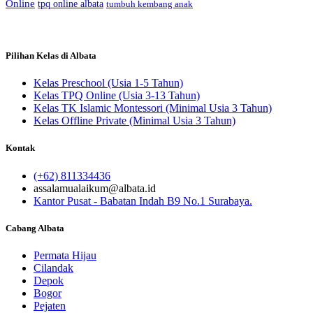
Online
tpq online albata
tumbuh kembang anak
Pilihan Kelas di Albata
Kelas Preschool (Usia 1-5 Tahun)
Kelas TPQ Online (Usia 3-13 Tahun)
Kelas TK Islamic Montessori (Minimal Usia 3 Tahun)
Kelas Offline Private (Minimal Usia 3 Tahun)
Kontak
(+62) 811334436
assalamualaikum@albata.id
Kantor Pusat - Babatan Indah B9 No.1 Surabaya.
Cabang Albata
Permata Hijau
Cilandak
Depok
Bogor
Pejaten