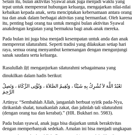
Selain itu, bulan aktivitas Syawal anak juga menjadi waktu yang
tepat untuk mempererat hubungan keluarga, mengajarkan nilai-nilai
kebaikan kepada anak, serta menciptakan kebersamaan antara orang
tua dan anak dalam berbagai aktivitas yang bermanfaat. Oleh karena
itu, penting bagi orang tua untuk mengisi bulan aktivitas Syawal
anakdengan kegiatan yang bermakna bagi anak-anak mereka.
Pada bulan ini juga bisa menjadi kesempatan untuk anda dan anak
mempererat silaturahmi. Seperti tradisi yang dilakukan setiap hari
raya, semua orang menyambut kemenangan dengan mengunjungi
sanak saudara serta keluarga.
Rasulullah ﷺ menganjurkan silaturahmi sebagaimana yang
dinukilkan dalam hadis berikut:
تَعْبُدُ اللَّهَ لاَ تُشْرِكُ بِهِ شَيْئًا ، وَتُقِيمُ الصَّلاَةَ ، وَتُؤْتِى الزَّكَاةَ ، وَتَصِلُ
الرَّحِمَ
Artinya: “Sembahlah Allah, janganlah berbuat syirik pada-Nya,
dirikanlah shalat, tunaikanlah zakat, dan jalinlah tali silaturahmi
(dengan orang tua dan kerabat).” (HR. Bukhari no. 5983).
Pada bulan syawal, anak juga bisa diajarkan untuk beraktivitas
dengan memperbanyak sedekah. Amalan ini bisa menjadi ungkapan