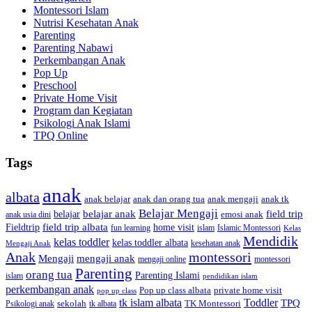
Montessori Islam
Nutrisi Kesehatan Anak
Parenting
Parenting Nabawi
Perkembangan Anak
Pop Up
Preschool
Private Home Visit
Program dan Kegiatan
Psikologi Anak Islami
TPQ Online
Tags
anak
albata
anak dan orang tua
anak tk
anak belajar
anak mengaji
Belajar Mengaji
belajar anak
field trip
belajar
emosi anak
anak usia dini
field trip albata
Fieldtrip
home visit
Islamic Montessori
fun learning
islam
Kelas
Mendidik
kelas toddler
kelas toddler albata
kesehatan anak
Mengaji Anak
Anak
montessori
Mengaji
mengaji anak
montessori
mengaji online
Parenting
orang tua
Parenting Islami
islam
pendidikan islam
perkembangan anak
Pop up class albata
private home visit
pop up class
tk islam albata
Toddler
TPQ
sekolah
TK Montessori
Psikologi anak
tk albata