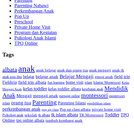
Parenting
Parenting Nabawi
Perkembangan Anak
Pop Up
Preschool
Private Home Visit
Program dan Kegiatan
Psikologi Anak Islami
TPQ Online
Tags
anak
albata
anak dan orang tua
anak tk
anak belajar
anak mengaji
Belajar Mengaji
belajar anak
field trip
belajar
emosi anak
anak usia dini
field trip albata
Fieldtrip
home visit
Islamic Montessori
fun learning
islam
Kelas
Mendidik
kelas toddler
kelas toddler albata
kesehatan anak
Mengaji Anak
Anak
montessori
Mengaji
mengaji anak
montessori
mengaji online
Parenting
orang tua
Parenting Islami
islam
pendidikan islam
perkembangan anak
Pop up class albata
private home visit
pop up class
tk islam albata
Toddler
TPQ
sekolah
TK Montessori
Psikologi anak
tk albata
Online
tpq online albata
tumbuh kembang anak