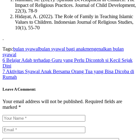
Impact of Religious Practices. Journal of Child Development,
22(3), 78-9
Hidayat, A. (2022). The Role of Family in Teaching Islamic
Values to Children. Indonesian Journal of Religious Studies,
10(1), 55-70
.
Tags:
bulan syawal
bulan syawal bagi anak
mengenalkan bulan
syawal
6 Belajar Adab terhadap Guru yang Perlu Dicontoh si Kecil Sejak
Dini
7 Aktivitas Syawal Anak Bersama Orang Tua yang Bisa Dicoba di
Rumah
Leave A Comment:
Your email address will not be published.
Required fields are
marked
*