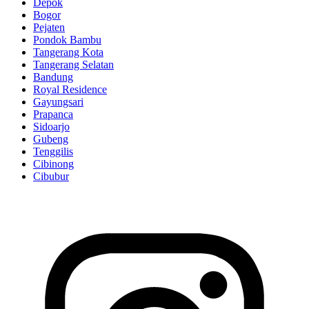
Depok
Bogor
Pejaten
Pondok Bambu
Tangerang Kota
Tangerang Selatan
Bandung
Royal Residence
Gayungsari
Prapanca
Sidoarjo
Gubeng
Tenggilis
Cibinong
Cibubur