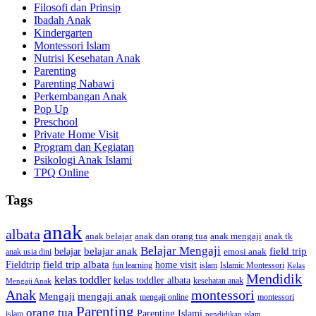
Filosofi dan Prinsip
Ibadah Anak
Kindergarten
Montessori Islam
Nutrisi Kesehatan Anak
Parenting
Parenting Nabawi
Perkembangan Anak
Pop Up
Preschool
Private Home Visit
Program dan Kegiatan
Psikologi Anak Islami
TPQ Online
Tags
anak
albata
anak dan orang tua
anak tk
anak belajar
anak mengaji
Belajar Mengaji
belajar anak
field trip
belajar
emosi anak
anak usia dini
field trip albata
Fieldtrip
home visit
Islamic Montessori
fun learning
islam
Kelas
Mendidik
kelas toddler
kelas toddler albata
kesehatan anak
Mengaji Anak
Anak
montessori
Mengaji
mengaji anak
montessori
mengaji online
Parenting
orang tua
Parenting Islami
islam
pendidikan islam