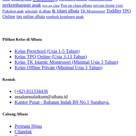
perkembangan anak
Pop up class albata
private home visit
pop up class
tk islam albata
Toddler
TPQ
sekolah
TK Montessori
Psikologi anak
tk albata
Online
tpq online albata
tumbuh kembang anak
Pilihan Kelas di Albata
Kelas Preschool (Usia 1-5 Tahun)
Kelas TPQ Online (Usia 3-13 Tahun)
Kelas TK Islamic Montessori (Minimal Usia 3 Tahun)
Kelas Offline Private (Minimal Usia 3 Tahun)
Kontak
(+62) 811334436
assalamualaikum@albata.id
Kantor Pusat - Babatan Indah B9 No.1 Surabaya.
Cabang Albata
Permata Hijau
Cilandak