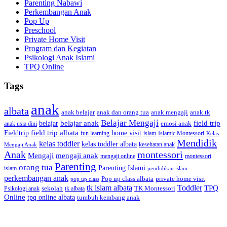
Parenting Nabawi
Perkembangan Anak
Pop Up
Preschool
Private Home Visit
Program dan Kegiatan
Psikologi Anak Islami
TPQ Online
Tags
anak
albata
anak dan orang tua
anak tk
anak belajar
anak mengaji
Belajar Mengaji
belajar anak
field trip
belajar
emosi anak
anak usia dini
field trip albata
Fieldtrip
home visit
Islamic Montessori
fun learning
islam
Kelas
Mendidik
kelas toddler
kelas toddler albata
kesehatan anak
Mengaji Anak
Anak
montessori
Mengaji
mengaji anak
montessori
mengaji online
Parenting
orang tua
Parenting Islami
islam
pendidikan islam
perkembangan anak
Pop up class albata
private home visit
pop up class
tk islam albata
Toddler
TPQ
sekolah
TK Montessori
Psikologi anak
tk albata
Online
tpq online albata
tumbuh kembang anak