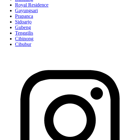
Royal Residence
Gayungsari
Prapanca
Sidoarjo
Gubeng
Tenggilis
Cibinong
Cibubur