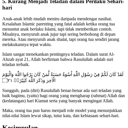
5. Kurang Menjadi Teladan dalam Perilaku Sehari-
hari
Anak-anak lebih mudah meniru daripada mendengar nasihat.
Kesalahan Islamic parenting yang fatal adalah ketika orang tua
menuntut anak berlaku Islami, tapi tidak memberikan contoh.
Misalnya, menyuruh anak jujur tapi sering berbohong di depan
mereka. Atau menyuruh anak shalat, tapi orang tua sendiri jarang
melakukannya tepat waktu.
Islam sangat menekankan pentingnya teladan. Dalam surat Al-
Ahzab ayat 21, Allah berfirman bahwa Rasulullah adalah suri
teladan terbaik.
لَقَدْ كَانَ لَكُمْ فِيْ رَسُوْلِ اللّٰهِ اُسْوَةٌ حَسَنَةٌ لِّمَنْ كَانَ يَرْجُوا اللّٰهَ وَالْيَوْمَ
الْاٰخِرَ وَذَكَرَ اللّٰهَ كَثِيْرًاۗ ۝٢١
Sungguh, pada (diri) Rasulullah benar-benar ada suri teladan yang
baik bagimu, (yaitu) bagi orang yang mengharap (rahmat) Allah dan
(kedatangan) hari Kiamat serta yang banyak mengingat Allah.
Maka, orang tua pun harus menjadi role model yang menunjukkan
nilai-nilai Islam lewat sikap, tutur kata, dan kebiasaan sehari-hari.
Kesimpulan