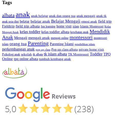
Tags
anak
albata
anak dan orang tua
anak tk
anak belajar
anak mengaji
Belajar Mengaji
belajar anak
field trip
belajar
emosi anak
anak usia dini
field trip albata
Fieldtrip
home visit
Islamic Montessori
fun learning
islam
Kelas
Mendidik
kelas toddler
kelas toddler albata
kesehatan anak
Mengaji Anak
Anak
montessori
Mengaji
mengaji anak
montessori
mengaji online
Parenting
orang tua
Parenting Islami
islam
pendidikan islam
perkembangan anak
Pop up class albata
private home visit
pop up class
tk islam albata
Toddler
TPQ
sekolah
TK Montessori
Psikologi anak
tk albata
Online
tpq online albata
tumbuh kembang anak