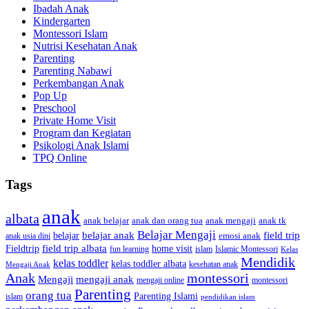
Ibadah Anak
Kindergarten
Montessori Islam
Nutrisi Kesehatan Anak
Parenting
Parenting Nabawi
Perkembangan Anak
Pop Up
Preschool
Private Home Visit
Program dan Kegiatan
Psikologi Anak Islami
TPQ Online
Tags
anak
albata
anak dan orang tua
anak tk
anak belajar
anak mengaji
Belajar Mengaji
belajar anak
field trip
belajar
emosi anak
anak usia dini
field trip albata
Fieldtrip
home visit
Islamic Montessori
fun learning
islam
Kelas
Mendidik
kelas toddler
kelas toddler albata
kesehatan anak
Mengaji Anak
Anak
montessori
Mengaji
mengaji anak
montessori
mengaji online
Parenting
orang tua
Parenting Islami
islam
pendidikan islam