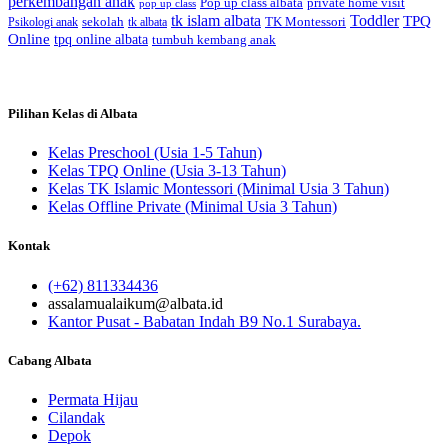
perkembangan anak
Pop up class albata
private home visit
pop up class
tk islam albata
Toddler
TPQ
sekolah
TK Montessori
Psikologi anak
tk albata
Online
tpq online albata
tumbuh kembang anak
Pilihan Kelas di Albata
Kelas Preschool (Usia 1-5 Tahun)
Kelas TPQ Online (Usia 3-13 Tahun)
Kelas TK Islamic Montessori (Minimal Usia 3 Tahun)
Kelas Offline Private (Minimal Usia 3 Tahun)
Kontak
(+62) 811334436
assalamualaikum@albata.id
Kantor Pusat - Babatan Indah B9 No.1 Surabaya.
Cabang Albata
Permata Hijau
Cilandak
Depok