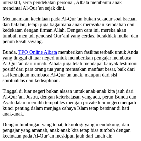
interaktif, serta pendekatan personal, Albata membantu anak
mencintai Al-Qur’an sejak dini.
Menanamkan kecintaan pada Al-Qur’an bukan sekadar soal bacaan
dan hafalan, tetapi juga bagaimana anak merasakan keindahan dan
kedekatan dengan firman Allah. Dengan cara ini, mereka akan
tumbuh menjadi generasi Qur’ani yang cerdas, berakhlak mulia, dan
penuh kasih sayang.
Bunda,
TPQ Online Albata
memberikan fasilitas terbaik untuk Anda
yang tinggal di luar negeri untuk memberikan pengajar membaca
Al-Qur’an dari rumah. Albata juga telah mendapat banyak testimoni
positif dari para orang tua yang merasakan manfaat besar, baik dari
sisi kemajuan membaca Al-Qur’an anak, maupun dari sisi
spiritualitas dan kedisiplinan.
Tinggal di luar negeri bukan alasan untuk anak-anak kita jauh dari
Al-Qur’an. Justru, dengan keterbatasan yang ada, peran Bunda dan
Ayah dalam memilih tempat les mengaji private luar negeri menjadi
kunci penting dalam menjaga cahaya Islam tetap bersinar di hati
anak-anak.
Dengan bimbingan yang tepat, teknologi yang mendukung, dan
pengajar yang amanah, anak-anak kita tetap bisa tumbuh dengan
kecintaan pada Al-Qur’an meskipun jauh dari tanah air.