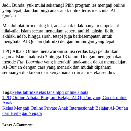
Jadi, Bunda, yuk mulai sekarang! Pilih program les mengaji online
yang tepat, dan dampingi anak-anak untuk terus mencintai Al-
Qur’an.
Melalui platform daring ini, anak-anak tidak hanya mempelajari
nilai-nilai Islam secara mendalam seperti tauhid, tahsin, fiqih,
akhlak, adab, hingga sirah, tetapi juga berkesempatan untuk
menghafal Al-Qur’an (tahfidz) dengan bimbingan yang tepat.
TPQ Albata Online menawarkan solusi cerdas bagi pendidikan
agama Islam anak usia 3 hingga 13 tahun. Dengan menggunakan
metode
Fun Learning
yang interaktif, anak-anak dapat mempelajari
Al-Qur’an dengan cara yang menarik dan mudah dipahami,
semuanya dilakukan dari kenyamanan rumah mereka sendiri.
Tags:
kelas tahfidz
Kelas tahsin
tpq online albata
TPQ Online Albata: Program Belajar Al-Qur’an yang Cocok untuk
Anak
Kelas Mengaji Online Private Anak Internasional: Belajar Al-Qur'an
dari Berbagai Negara
Leave A Comment: