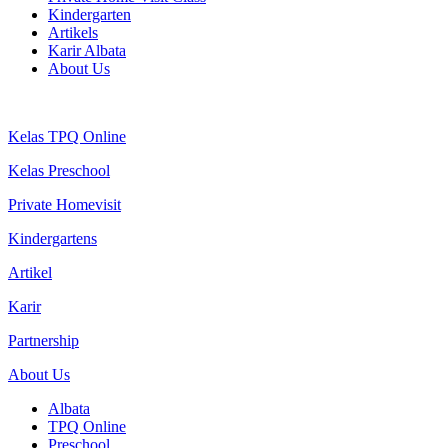
Kindergarten
Artikels
Karir Albata
About Us
Kelas TPQ Online
Kelas Preschool
Private Homevisit
Kindergartens
Artikel
Karir
Partnership
About Us
Albata
TPQ Online
Preschool