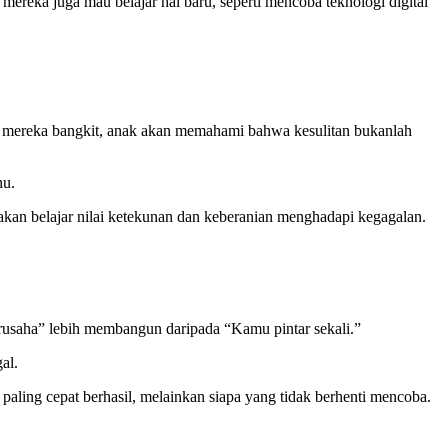
mereka juga mau belajar hal baru, seperti mencoba teknologi digital
ana mereka bangkit, anak akan memahami bahwa kesulitan bukanlah
hu.
akan belajar nilai ketekunan dan keberanian menghadapi kegagalan.
berusaha” lebih membangun daripada “Kamu pintar sekali.”
al.
aling cepat berhasil, melainkan siapa yang tidak berhenti mencoba.