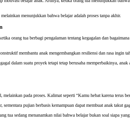
p motivasi belajar anak. Artinya, ketika orang tua menunjukkan bahwa 
melainkan menunjukkan bahwa belajar adalah proses tanpa akhir.
an
a, ketika orang tua berbagi pengalaman tentang kegagalan dan bagaim
nstruktif membantu anak mengembangkan resiliensi dan rasa ingin ta
gagal dalam suatu proyek tetapi tetap berusaha memperbaikinya, anak 
il, melainkan pada proses. Kalimat seperti “Kamu hebat karena terus 
ar, sementara pujian berbasis kemampuan dapat membuat anak takut gag
ng tua sedang menanamkan nilai bahwa belajar bukan soal siapa yang p