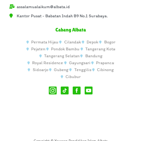
assalamualaikum@albata.id
Kantor Pusat - Babatan Indah B9 No.1 Surabaya.
Cabang Albata
Permata Hijau
Cilandak
Depok
Bogor
Pejaten
Pondok Bambu
Tangerang Kota
Tangerang Selatan
Bandung
Royal Residence
Gayungsari
Prapanca
Sidoarjo
Gubeng
Tenggilis
Cibinong
Cibubur