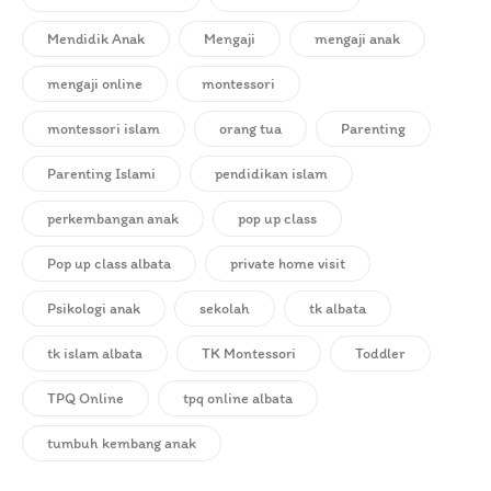
Mendidik Anak
Mengaji
mengaji anak
mengaji online
montessori
montessori islam
orang tua
Parenting
Parenting Islami
pendidikan islam
perkembangan anak
pop up class
Pop up class albata
private home visit
Psikologi anak
sekolah
tk albata
tk islam albata
TK Montessori
Toddler
TPQ Online
tpq online albata
tumbuh kembang anak