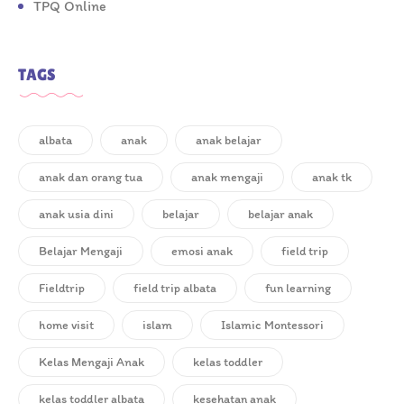
TPQ Online
TAGS
albata
anak
anak belajar
anak dan orang tua
anak mengaji
anak tk
anak usia dini
belajar
belajar anak
Belajar Mengaji
emosi anak
field trip
Fieldtrip
field trip albata
fun learning
home visit
islam
Islamic Montessori
Kelas Mengaji Anak
kelas toddler
kelas toddler albata
kesehatan anak