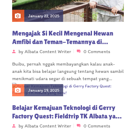
January 22, 2025
Mengajak Si Kecil Mengenal Hewan
Amfibi dan Teman-Temannya di
Fieldtrip Toddler Albata ke Bree Coffee
by
Albata Content Writer
0 Comments
Bogor
Buibu, pernah nggak membayangkan kalau anak-
anak kita bisa belajar langsung tentang hewan sambil
menikmati udara segar di sebuah tempat yang…
January 19, 2025
Belajar Kemajuan Teknologi di Gerry
Factory Quest: Fieldtrip TK Albata yang
Seru!
by
Albata Content Writer
0 Comments