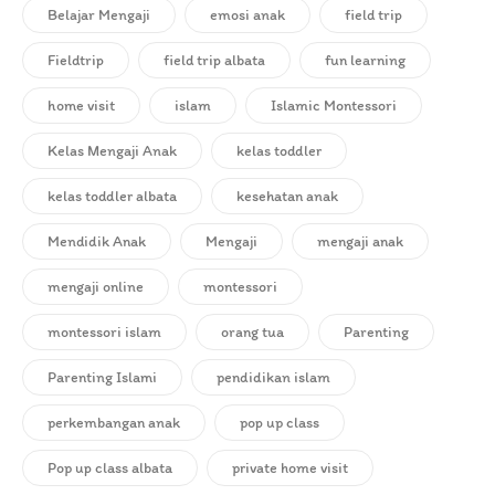
Belajar Mengaji
emosi anak
field trip
Fieldtrip
field trip albata
fun learning
home visit
islam
Islamic Montessori
Kelas Mengaji Anak
kelas toddler
kelas toddler albata
kesehatan anak
Mendidik Anak
Mengaji
mengaji anak
mengaji online
montessori
montessori islam
orang tua
Parenting
Parenting Islami
pendidikan islam
perkembangan anak
pop up class
Pop up class albata
private home visit