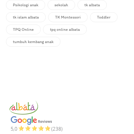
Psikologi anak
sekolah
tk albata
tk islam albata
TK Montessori
Toddler
TPQ Online
tpq online albata
tumbuh kembang anak