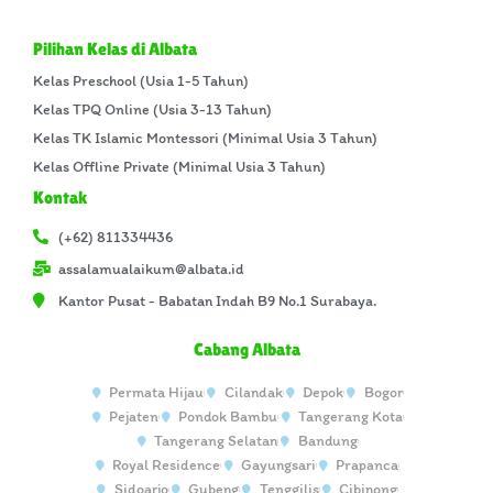
Pilihan Kelas di Albata
Kelas Preschool (Usia 1-5 Tahun)
Kelas TPQ Online (Usia 3-13 Tahun)
Kelas TK Islamic Montessori (Minimal Usia 3 Tahun)
Kelas Offline Private (Minimal Usia 3 Tahun)
Kontak
(+62) 811334436
assalamualaikum@albata.id
Kantor Pusat - Babatan Indah B9 No.1 Surabaya.
Cabang Albata
Permata Hijau
Cilandak
Depok
Bogor
Pejaten
Pondok Bambu
Tangerang Kota
Tangerang Selatan
Bandung
Royal Residence
Gayungsari
Prapanca
Sidoarjo
Gubeng
Tenggilis
Cibinong