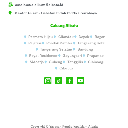
assalamualaikum@albata.id
Kantor Pusat - Babatan Indah B9 No.1 Surabaya.
Cabang Albata
Permata Hijau
Cilandak
Depok
Bogor
Pejaten
Pondok Bambu
Tangerang Kota
Tangerang Selatan
Bandung
Royal Residence
Gayungsari
Prapanca
Sidoarjo
Gubeng
Tenggilis
Cibinong
Cibubur
Copyright © Yayasan Pendidikan Islam Albata