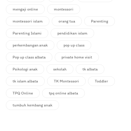
mengaji online
montessori
montessori islam
orang tua
Parenting
Parenting Islami
pendidikan islam
perkembangan anak
pop up class
Pop up class albata
private home visit
Psikologi anak
sekolah
tk albata
tk islam albata
TK Montessori
Toddler
TPQ Online
tpq online albata
tumbuh kembang anak