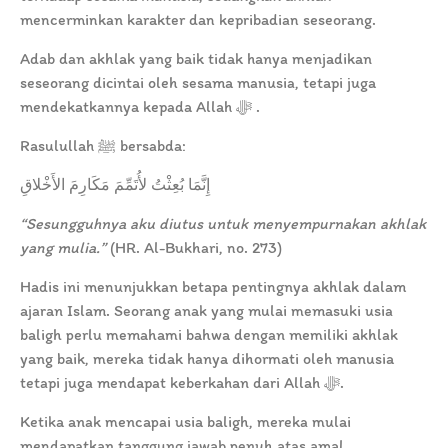
mencerminkan karakter dan kepribadian seseorang.
Adab dan akhlak yang baik tidak hanya menjadikan
seseorang dicintai oleh sesama manusia, tetapi juga
mendekatkannya kepada Allah ﷻ .
Rasulullah ﷺ bersabda:
إِنَّمَا بُعِثْتُ لأُتَمِّمَ مَكَارِمَ الأَخْلاقِ
“Sesungguhnya aku diutus untuk menyempurnakan akhlak
yang mulia.”
(HR. Al-Bukhari, no. 273)
Hadis ini menunjukkan betapa pentingnya akhlak dalam
ajaran Islam. Seorang anak yang mulai memasuki usia
baligh perlu memahami bahwa dengan memiliki akhlak
yang baik, mereka tidak hanya dihormati oleh manusia
tetapi juga mendapat keberkahan dari Allah ﷻ.
Ketika anak mencapai usia baligh, mereka mulai
mendapatkan tanggung jawab penuh atas amal