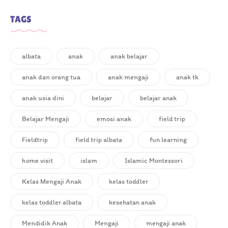
TAGS
albata
anak
anak belajar
anak dan orang tua
anak mengaji
anak tk
anak usia dini
belajar
belajar anak
Belajar Mengaji
emosi anak
field trip
Fieldtrip
field trip albata
fun learning
home visit
islam
Islamic Montessori
Kelas Mengaji Anak
kelas toddler
kelas toddler albata
kesehatan anak
Mendidik Anak
Mengaji
mengaji anak