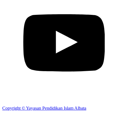
Copyright © Yayasan Pendidikan Islam Albata