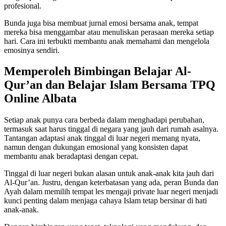
profesional.
Bunda juga bisa membuat jurnal emosi bersama anak, tempat
mereka bisa menggambar atau menuliskan perasaan mereka setiap
hari. Cara ini terbukti membantu anak memahami dan mengelola
emosinya sendiri.
Memperoleh Bimbingan Belajar Al-
Qur’an dan Belajar Islam Bersama TPQ
Online Albata
Setiap anak punya cara berbeda dalam menghadapi perubahan,
termasuk saat harus tinggal di negara yang jauh dari rumah asalnya.
Tantangan adaptasi anak tinggal di luar negeri memang nyata,
namun dengan dukungan emosional yang konsisten dapat
membantu anak beradaptasi dengan cepat.
Tinggal di luar negeri bukan alasan untuk anak-anak kita jauh dari
Al-Qur’an. Justru, dengan keterbatasan yang ada, peran Bunda dan
Ayah dalam memilih tempat les mengaji private luar negeri menjadi
kunci penting dalam menjaga cahaya Islam tetap bersinar di hati
anak-anak.