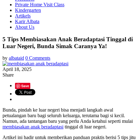
Private Home Visit Class
Kindergarten
Artikels
Karir Albata
About Us
5 Tips Membiasakan Anak Beradaptasi Tinggal di
Luar Negeri, Bunda Simak Caranya Ya!
by
albataid
0 Comments
April 18, 2025
Share
Save
Bunda, pindah ke luar negeri bisa menjadi langkah awal
petualangan baru bagi seluruh keluarga, terutama bagi si kecil.
Namun, ada tantangan baru yang perlu Anda ketahui seperti mulai
membiasakan anak beradaptasi
tinggal di luar negeri.
Artikel ini hadir untuk memberikan panduan praktis berisi 5 tips jitu