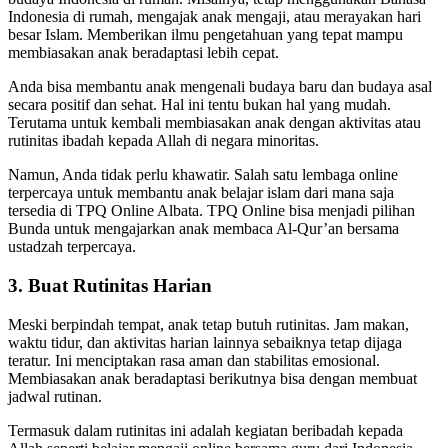
Indonesia di rumah, mengajak anak mengaji, atau merayakan hari
besar Islam. Memberikan ilmu pengetahuan yang tepat mampu
membiasakan anak beradaptasi lebih cepat.
Anda bisa membantu anak mengenali budaya baru dan budaya asal
secara positif dan sehat. Hal ini tentu bukan hal yang mudah.
Terutama untuk kembali membiasakan anak dengan aktivitas atau
rutinitas ibadah kepada Allah di negara minoritas.
Namun, Anda tidak perlu khawatir. Salah satu lembaga online
terpercaya untuk membantu anak belajar islam dari mana saja
tersedia di TPQ Online Albata. TPQ Online bisa menjadi pilihan
Bunda untuk mengajarkan anak membaca Al-Qur’an bersama
ustadzah terpercaya.
3. Buat Rutinitas Harian
Meski berpindah tempat, anak tetap butuh rutinitas. Jam makan,
waktu tidur, dan aktivitas harian lainnya sebaiknya tetap dijaga
teratur. Ini menciptakan rasa aman dan stabilitas emosional.
Membiasakan anak beradaptasi berikutnya bisa dengan membuat
jadwal rutinan.
Termasuk dalam rutinitas ini adalah kegiatan beribadah kepada