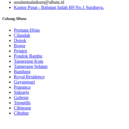
assalamualaikum@albata.id
Kantor Pusat - Babatan Indah B9 No.1 Surabaya.
Cabang Albata
Permata Hijau
Cilandak
Depok
Bogor
Pejaten
Pondok Bambu
Tangerang Kota
Tangerang Selatan
Bandung
Royal Residence
Gayungsari
Prapanca
Sidoarjo
Gubeng
Tenggilis
Cibinong
Cibubur