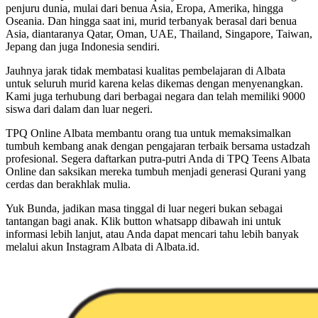
penjuru dunia, mulai dari benua Asia, Eropa, Amerika, hingga
Oseania. Dan hingga saat ini, murid terbanyak berasal dari benua
Asia, diantaranya Qatar, Oman, UAE, Thailand, Singapore, Taiwan,
Jepang dan juga Indonesia sendiri.
Jauhnya jarak tidak membatasi kualitas pembelajaran di Albata
untuk seluruh murid karena kelas dikemas dengan menyenangkan.
Kami juga terhubung dari berbagai negara dan telah memiliki 9000
siswa dari dalam dan luar negeri.
TPQ Online Albata membantu orang tua untuk memaksimalkan
tumbuh kembang anak dengan pengajaran terbaik bersama ustadzah
profesional. Segera daftarkan putra-putri Anda di TPQ Teens Albata
Online dan saksikan mereka tumbuh menjadi generasi Qurani yang
cerdas dan berakhlak mulia.
Yuk Bunda, jadikan masa tinggal di luar negeri bukan sebagai
tantangan bagi anak. Klik button whatsapp dibawah ini untuk
informasi lebih lanjut, atau Anda dapat mencari tahu lebih banyak
melalui akun Instagram Albata di Albata.id.