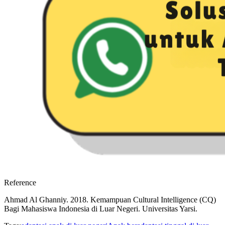
Reference
Ahmad Al Ghanniy. 2018. Kemampuan Cultural Intelligence (CQ)
Bagi Mahasiswa Indonesia di Luar Negeri. Universitas Yarsi.