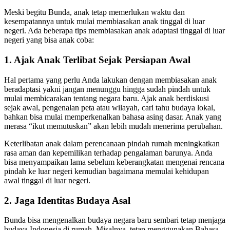
Meski begitu Bunda, anak tetap memerlukan waktu dan
kesempatannya untuk mulai membiasakan anak tinggal di luar
negeri. Ada beberapa tips membiasakan anak adaptasi tinggal di luar
negeri yang bisa anak coba:
1. Ajak Anak Terlibat Sejak Persiapan Awal
Hal pertama yang perlu Anda lakukan dengan membiasakan anak
beradaptasi yakni jangan menunggu hingga sudah pindah untuk
mulai membicarakan tentang negara baru. Ajak anak berdiskusi
sejak awal, pengenalan peta atau wilayah, cari tahu budaya lokal,
bahkan bisa mulai memperkenalkan bahasa asing dasar. Anak yang
merasa “ikut memutuskan” akan lebih mudah menerima perubahan.
Keterlibatan anak dalam perencanaan pindah rumah meningkatkan
rasa aman dan kepemilikan terhadap pengalaman barunya. Anda
bisa menyampaikan lama sebelum keberangkatan mengenai rencana
pindah ke luar negeri kemudian bagaimana memulai kehidupan
awal tinggal di luar negeri.
2. Jaga Identitas Budaya Asal
Bunda bisa mengenalkan budaya negara baru sembari tetap menjaga
budaya Indonesia di rumah. Misalnya, tetap menggunakan Bahasa