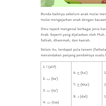
Bunda baiknya sebelum anak mulai mem
mulai mengajarkan anak dengan bacaan 
Ilmu tajwid mengenal berbagai jenis ha
Arab. Seperti yang dijelaskan oleh Muh. 
fathah, dhammah, dan kasrah.
Selain itu, terdapat pula tanwin (fatha
menandakan panjang pendeknya suatu 
1. ا (alif)
6. ح (ha’)
2. ب (ba’)
7. خ (kha’)
3. ت (ta’)
8. د (dal)
4. ث (tsa)