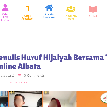
Kelas
Private
Kelas
Kinderga
Artikel
TPQ
Homevisi
Preschool
rtens
Online
t
enulis Huruf Hijaiyah Bersama
nline Albata
y
albataid
0 Comments