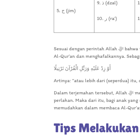
9. ذ (dzal)
5. ج (jim)
10. ر (ra’)
Sesuai dengan perintah Allah ﷻ bahwa mengenal huruf hijaiyah merupakan cara pertama untuk bisa membaca
أَوْ زِدْ عَلَيْهِ وَرَتِّلِ الْقُرْآنَ تَرْتِيلًا
Artinya: “atau lebih dari (seperdua) it
Dalam terjemahan tersebut, Allah ﷻ menyampaikan bahwa kita harus membaca Al-Qur’an dengan tartil dan
perlahan. Maka dari itu, bagi anak ya
memudahkan dalam membaca Al-Qur’
Tips Melakukan