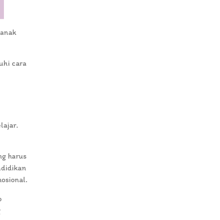
 anak
uhi cara
lajar.
ng harus
ndidikan
osional.
p
g