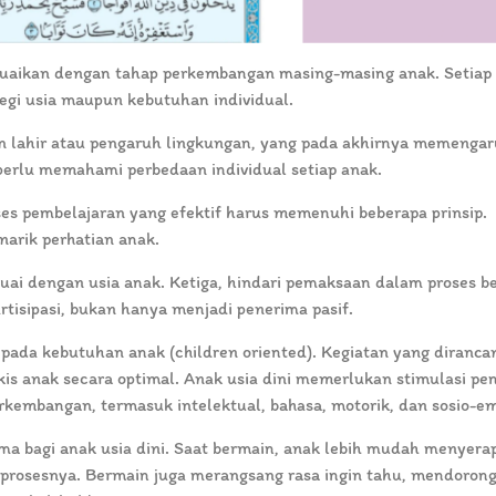
esuaikan dengan tahap perkembangan masing-masing anak. Setiap
 segi usia maupun kebutuhan individual.
aan lahir atau pengaruh lingkungan, yang pada akhirnya memengar
 perlu memahami perbedaan individual setiap anak.
es pembelajaran yang efektif harus memenuhi beberapa prinsip.
narik perhatian anak.
ai dengan usia anak. Ketiga, hindari pemaksaan dalam proses be
rtisipasi, bukan hanya menjadi penerima pasif.
 pada kebutuhan anak (children oriented). Kegiatan yang diranca
s anak secara optimal. Anak usia dini memerlukan stimulasi pe
mbangan, termasuk intelektual, bahasa, motorik, dan sosio-em
a bagi anak usia dini. Saat bermain, anak lebih mudah menyera
prosesnya. Bermain juga merangsang rasa ingin tahu, mendoron