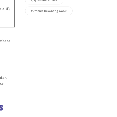
tpq online albata
(lam alif)
tumbuh kembang anak
ar
s