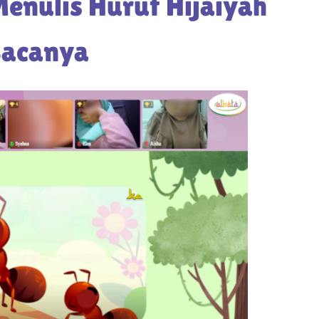
enulis Huruf Hijaiyah
Bacanya