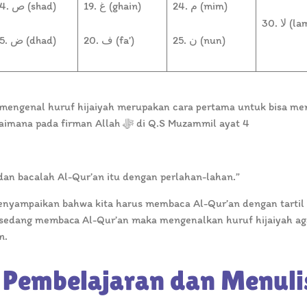
24. م (mim)
19. غ (ghain)
14. ص (shad)
30. لا 
25. ن (nun)
20. ف (fa’)
15. ض (dhad)
Al-Qur’an dan menghafalkannya. Sebagaimana pada firman Allah ﷻ di Q.S Muzammil ayat 4
u, dan bacalah Al-Qur’an itu dengan perlahan-lahan.”
ng sedang membaca Al-Qur’an maka mengenalkan huruf hijaiyah ag
an.
 Pembelajaran dan Menuli