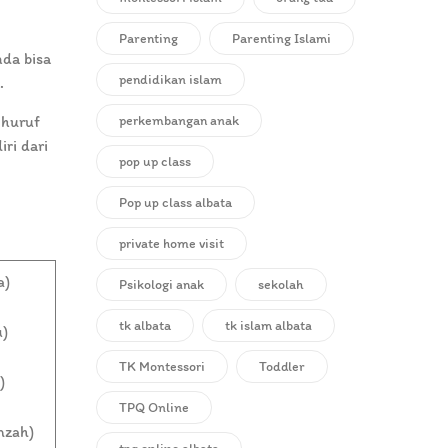
Parenting
Parenting Islami
da bisa
pendidikan islam
a.
perkembangan anak
 huruf
ri dari
pop up class
Pop up class albata
private home visit
haa)
Psikologi anak
sekolah
tk albata
tk islam albata
au)
TK Montessori
Toddler
’)
TPQ Online
hamzah)