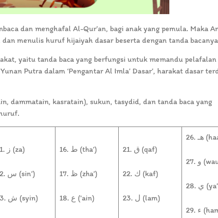
baca dan menghafal Al-Qur’an, bagi anak yang pemula. Maka An
dan menulis huruf hijaiyah dasar beserta dengan tanda bacany
rakat, yaitu tanda baca yang berfungsi untuk memandu pelafalan
Yunan Putra dalam ‘Pengantar Al Imla’ Dasar’, harakat dasar terdi
tain, dammatain, kasratain), sukun, tasydid, dan tanda baca yang
huruf.
26. هـ (
21. ق (qaf)
16. ط (tha’)
11. ز (za)
27. و (w
22. ك (kaf)
17. ظ (zha’)
12. س (sin’)
28. ي (ya
23. ل (lam)
18. ع (‘ain)
13. ش (syin)
29. ء (