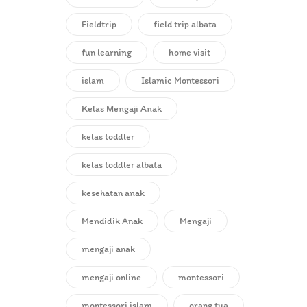
Fieldtrip
field trip albata
fun learning
home visit
islam
Islamic Montessori
Kelas Mengaji Anak
kelas toddler
kelas toddler albata
kesehatan anak
Mendidik Anak
Mengaji
mengaji anak
mengaji online
montessori
montessori islam
orang tua