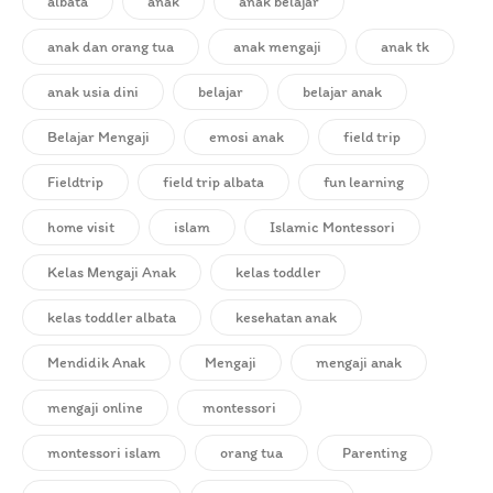
albata
anak
anak belajar
anak dan orang tua
anak mengaji
anak tk
anak usia dini
belajar
belajar anak
Belajar Mengaji
emosi anak
field trip
Fieldtrip
field trip albata
fun learning
home visit
islam
Islamic Montessori
Kelas Mengaji Anak
kelas toddler
kelas toddler albata
kesehatan anak
Mendidik Anak
Mengaji
mengaji anak
mengaji online
montessori
montessori islam
orang tua
Parenting