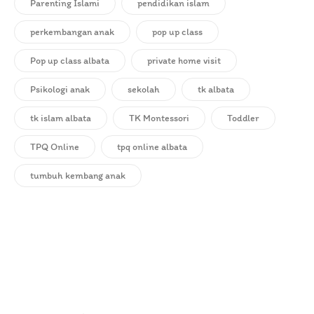
Parenting Islami
pendidikan islam
perkembangan anak
pop up class
Pop up class albata
private home visit
Psikologi anak
sekolah
tk albata
tk islam albata
TK Montessori
Toddler
TPQ Online
tpq online albata
tumbuh kembang anak