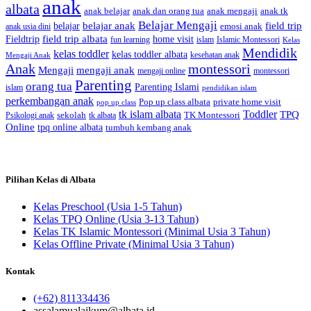
anak
albata
anak dan orang tua
anak tk
anak belajar
anak mengaji
Belajar Mengaji
belajar anak
field trip
belajar
emosi anak
anak usia dini
field trip albata
Fieldtrip
home visit
Islamic Montessori
fun learning
islam
Kelas
Mendidik
kelas toddler
kelas toddler albata
kesehatan anak
Mengaji Anak
Anak
montessori
Mengaji
mengaji anak
montessori
mengaji online
Parenting
orang tua
Parenting Islami
islam
pendidikan islam
perkembangan anak
Pop up class albata
private home visit
pop up class
tk islam albata
Toddler
TPQ
sekolah
TK Montessori
Psikologi anak
tk albata
Online
tpq online albata
tumbuh kembang anak
Pilihan Kelas di Albata
Kelas Preschool (Usia 1-5 Tahun)
Kelas TPQ Online (Usia 3-13 Tahun)
Kelas TK Islamic Montessori (Minimal Usia 3 Tahun)
Kelas Offline Private (Minimal Usia 3 Tahun)
Kontak
(+62) 811334436
assalamualaikum@albata.id