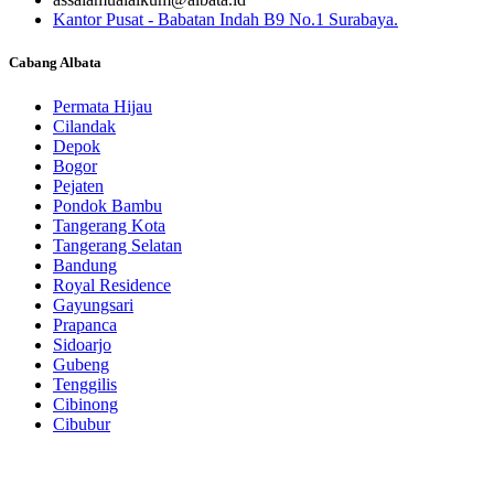
Kantor Pusat - Babatan Indah B9 No.1 Surabaya.
Cabang Albata
Permata Hijau
Cilandak
Depok
Bogor
Pejaten
Pondok Bambu
Tangerang Kota
Tangerang Selatan
Bandung
Royal Residence
Gayungsari
Prapanca
Sidoarjo
Gubeng
Tenggilis
Cibinong
Cibubur