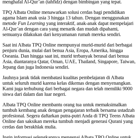
menghafal Al-Qur’an (tahfidz) dengan bimbingan yang tepat.
TPQ Albata Online menawarkan solusi cerdas bagi pendidikan
agama Islam anak usia 3 hingga 13 tahun. Dengan menggunakan
metode
Fun Learning
yang interaktif, anak-anak dapat mempelajari
Al-Qur’an dengan cara yang menarik dan mudah dipahami,
semuanya dilakukan dari kenyamanan rumah mereka sendiri.
Saat ini Albata TPQ Online mempunyai murid-murid dari berbagai
penjuru dunia, mulai dari benua Asia, Eropa, Amerika, hingga
Oseania. Dan hingga saat ini, murid terbanyak berasal dari benua
Asia, diantaranya Qatar, Oman, UAE, Thailand, Singapore, Taiwan,
Jepang dan juga Indonesia sendiri.
Jauhnya jarak tidak membatasi kualitas pembelajaran di Albata
untuk seluruh murid karena kelas dikemas dengan menyenangkan.
Kami juga terhubung dari berbagai negara dan telah memiliki 9000
siswa dari dalam dan luar negeri.
Albata TPQ Online membantu orang tua untuk memaksimalkan
tumbuh kembang anak dengan pengajaran terbaik bersama ustadzah
profesional. Segera daftarkan putra-putri Anda di TPQ Teens Albata
Online dan saksikan mereka tumbuh menjadi generasi Qurani yang
cerdas dan berakhlak mulia.
Ingin informasi selengkapnya mengenai Albata TPQ Online untuk