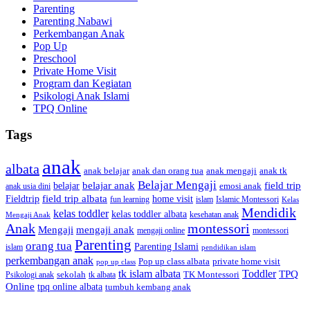
Parenting
Parenting Nabawi
Perkembangan Anak
Pop Up
Preschool
Private Home Visit
Program dan Kegiatan
Psikologi Anak Islami
TPQ Online
Tags
anak
albata
anak dan orang tua
anak tk
anak belajar
anak mengaji
Belajar Mengaji
belajar anak
field trip
belajar
emosi anak
anak usia dini
field trip albata
Fieldtrip
home visit
Islamic Montessori
fun learning
islam
Kelas
Mendidik
kelas toddler
kelas toddler albata
kesehatan anak
Mengaji Anak
Anak
montessori
Mengaji
mengaji anak
montessori
mengaji online
Parenting
orang tua
Parenting Islami
islam
pendidikan islam
perkembangan anak
Pop up class albata
private home visit
pop up class
tk islam albata
Toddler
TPQ
sekolah
TK Montessori
Psikologi anak
tk albata
Online
tpq online albata
tumbuh kembang anak