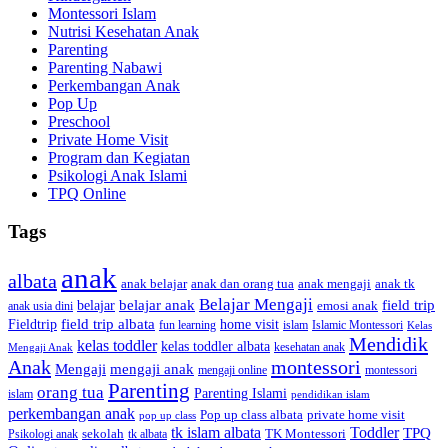
Montessori Islam
Nutrisi Kesehatan Anak
Parenting
Parenting Nabawi
Perkembangan Anak
Pop Up
Preschool
Private Home Visit
Program dan Kegiatan
Psikologi Anak Islami
TPQ Online
Tags
anak
albata
anak dan orang tua
anak tk
anak belajar
anak mengaji
Belajar Mengaji
belajar anak
field trip
belajar
emosi anak
anak usia dini
field trip albata
Fieldtrip
home visit
Islamic Montessori
fun learning
islam
Kelas
Mendidik
kelas toddler
kelas toddler albata
kesehatan anak
Mengaji Anak
Anak
montessori
Mengaji
mengaji anak
montessori
mengaji online
Parenting
orang tua
Parenting Islami
islam
pendidikan islam
perkembangan anak
Pop up class albata
private home visit
pop up class
tk islam albata
Toddler
TPQ
sekolah
TK Montessori
Psikologi anak
tk albata