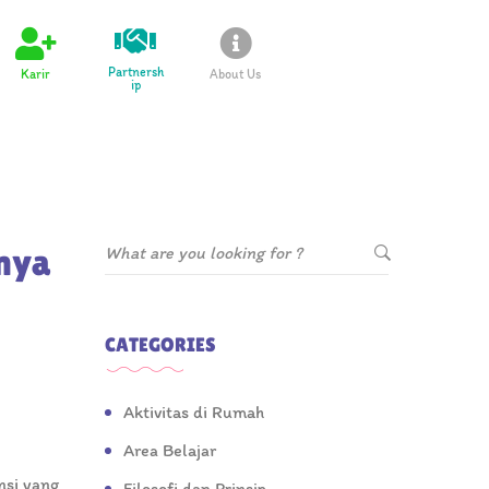
Partnersh
Karir
About Us
ip
nya
CATEGORIES
Aktivitas di Rumah
Area Belajar
nsi yang
Filosofi dan Prinsip