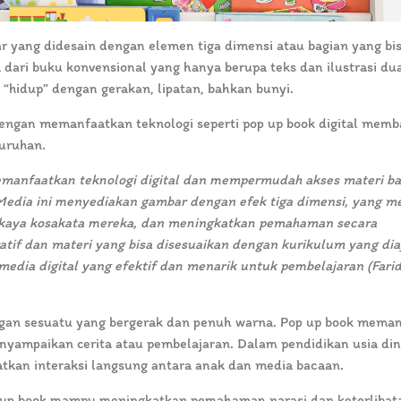
r yang didesain dengan elemen tiga dimensi atau bagian yang bi
dari buku konvensional yang hanya berupa teks dan ilustrasi du
“hidup” dengan gerakan, lipatan, bahkan bunyi.
engan memanfaatkan teknologi seperti pop up book digital mem
uruhan.
manfaatkan teknologi digital dan mempermudah akses materi ba
. Media ini menyediakan gambar dengan efek tiga dimensi, yang 
kaya kosakata mereka, dan meningkatkan pemahaman secara
tif dan materi yang bisa disesuaikan dengan kurikulum yang dia
media digital yang efektif dan menarik untuk pembelajaran (Fari
ngan sesuatu yang bergerak dan penuh warna. Pop up book mema
menyampaikan cerita atau pembelajaran. Dalam pendidikan usia din
atkan interaksi langsung antara anak dan media bacaan.
p up book mampu meningkatkan pemahaman narasi dan keterlibat