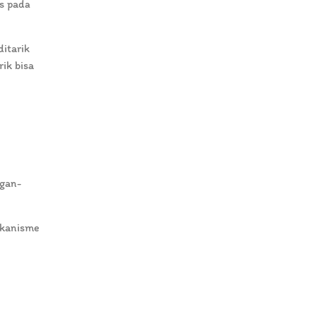
us pada
itarik
ik bisa
ngan-
ekanisme