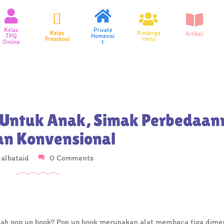
Kelas
Private
Kelas
Kinderga
Artikel
TPQ
Homevisi
Preschool
rtens
Online
t
 Untuk Anak, Simak Perbedaan
n Konvensional
y
albataid
0 Comments
ah pop up book? Pop up book merupakan alat membaca tiga dime