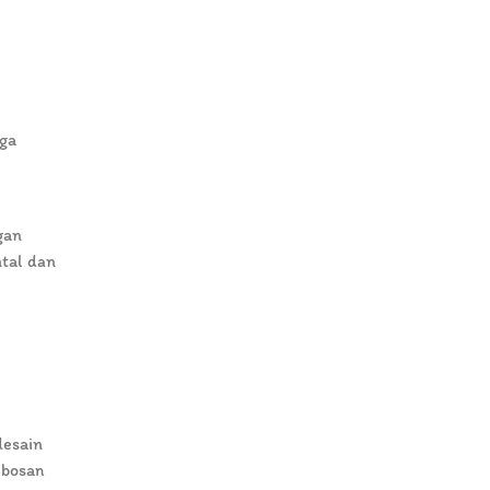
iga
gan
ntal dan
desain
 bosan