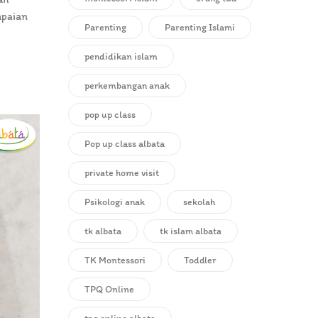
mpaian
Parenting
Parenting Islami
pendidikan islam
perkembangan anak
pop up class
Pop up class albata
private home visit
Psikologi anak
sekolah
tk albata
tk islam albata
TK Montessori
Toddler
TPQ Online