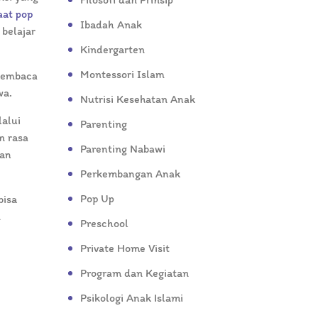
at pop
Ibadah Anak
belajar
Kindergarten
Montessori Islam
 membaca
wa.
Nutrisi Kesehatan Anak
alui
Parenting
n rasa
Parenting Nabawi
gan
Perkembangan Anak
Pop Up
bisa
n
Preschool
Private Home Visit
Program dan Kegiatan
Psikologi Anak Islami