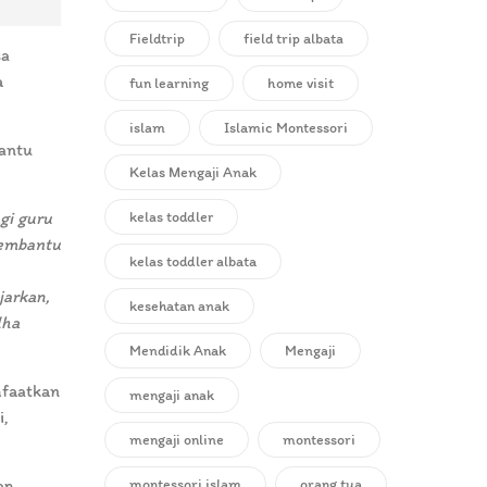
Fieldtrip
field trip albata
sa
a
fun learning
home visit
islam
Islamic Montessori
bantu
Kelas Mengaji Anak
kelas toddler
gi guru
membantu
kelas toddler albata
jarkan,
kesehatan anak
dha
Mendidik Anak
Mengaji
nfaatkan
mengaji anak
i,
mengaji online
montessori
montessori islam
orang tua
an