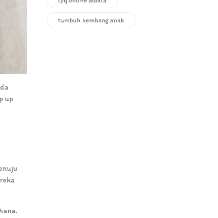
tpq online albata
tumbuh kembang anak
nda
p up
enuju
ereka
hana.