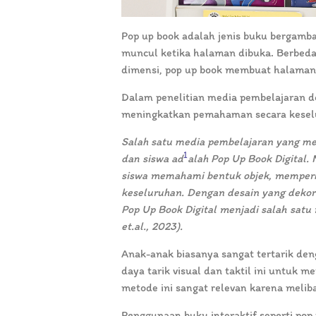
Pop up book adalah jenis buku bergamba
muncul ketika halaman dibuka. Berbeda 
dimensi, pop up book membuat halaman 
Dalam penelitian media pembelajaran d
meningkatkan pemahaman secara kesel
Salah satu media pembelajaran yang me
1
dan siswa ad
alah Pop Up Book Digital
siswa memahami bentuk objek, memper
keseluruhan. Dengan desain yang dekora
Pop Up Book Digital menjadi salah satu 
et.al., 2023).
Anak-anak biasanya sangat tertarik de
daya tarik visual dan taktil ini untuk 
metode ini sangat relevan karena melib
Penggunaan buku interaktif seperti po