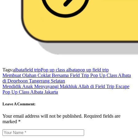
Tags:
albata
field trip
Pop up class albata
pop up field trip
Membuat Olahan Coklat Bersama Field Trip Pop Up Class Albata
di Deqeboon Tangerang Selatan
Mendidik Anak Menyayangi Makhluk Allah di Field Trip Escape
Pop Up Class Albata Jakarta
Leave A Comment:
Your email address will not be published.
Required fields are
marked
*