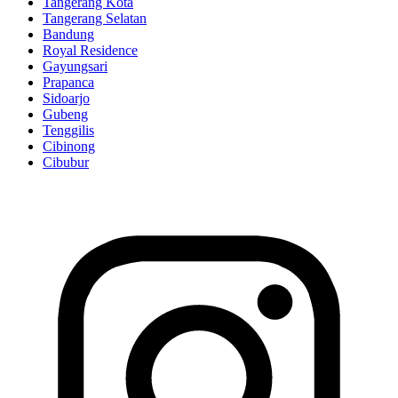
Tangerang Kota
Tangerang Selatan
Bandung
Royal Residence
Gayungsari
Prapanca
Sidoarjo
Gubeng
Tenggilis
Cibinong
Cibubur