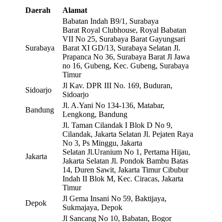
Daerah
Alamat
Babatan Indah B9/1, Surabaya
Barat Royal Clubhouse, Royal Babatan
VII No 25, Surabaya Barat Gayungsari
Surabaya
Barat XI GD/13, Surabaya Selatan Jl.
Prapanca No 36, Surabaya Barat Jl Jawa
no 16, Gubeng, Kec. Gubeng, Surabaya
Timur
Jl Kav. DPR III No. 169, Buduran,
Sidoarjo
Sidoarjo
Jl. A.Yani No 134-136, Matabar,
Bandung
Lengkong, Bandung
Jl. Taman Cilandak I Blok D No 9,
Cilandak, Jakarta Selatan Jl. Pejaten Raya
No 3, Ps Minggu, Jakarta
Selatan Jl.Uranium No 1, Pertama Hijau,
Jakarta
Jakarta Selatan Jl. Pondok Bambu Batas
14, Duren Sawit, Jakarta Timur Cibubur
Indah II Blok M, Kec. Ciracas, Jakarta
Timur
Jl Gema Insani No 59, Baktijaya,
Depok
Sukmajaya, Depok
Jl Sancang No 10, Babatan, Bogor