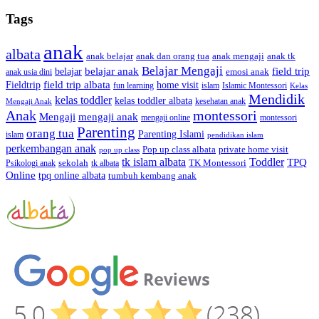
Tags
anak
albata
anak dan orang tua
anak tk
anak belajar
anak mengaji
Belajar Mengaji
belajar anak
field trip
belajar
emosi anak
anak usia dini
field trip albata
Fieldtrip
home visit
Islamic Montessori
fun learning
islam
Kelas
Mendidik
kelas toddler
kelas toddler albata
kesehatan anak
Mengaji Anak
Anak
montessori
Mengaji
mengaji anak
montessori
mengaji online
Parenting
orang tua
Parenting Islami
islam
pendidikan islam
perkembangan anak
Pop up class albata
private home visit
pop up class
tk islam albata
Toddler
TPQ
sekolah
TK Montessori
Psikologi anak
tk albata
Online
tpq online albata
tumbuh kembang anak