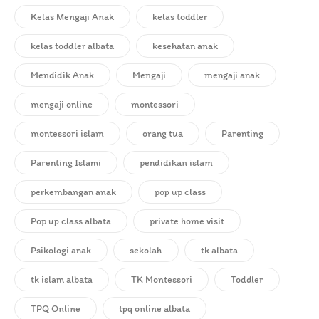
Kelas Mengaji Anak
kelas toddler
kelas toddler albata
kesehatan anak
Mendidik Anak
Mengaji
mengaji anak
mengaji online
montessori
montessori islam
orang tua
Parenting
Parenting Islami
pendidikan islam
perkembangan anak
pop up class
Pop up class albata
private home visit
Psikologi anak
sekolah
tk albata
tk islam albata
TK Montessori
Toddler
TPQ Online
tpq online albata