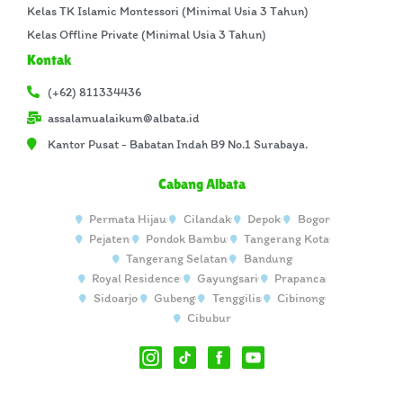
Kelas TK Islamic Montessori (Minimal Usia 3 Tahun)
Kelas Offline Private (Minimal Usia 3 Tahun)
Kontak
(+62) 811334436
assalamualaikum@albata.id
Kantor Pusat - Babatan Indah B9 No.1 Surabaya.
Cabang Albata
Permata Hijau
Cilandak
Depok
Bogor
Pejaten
Pondok Bambu
Tangerang Kota
Tangerang Selatan
Bandung
Royal Residence
Gayungsari
Prapanca
Sidoarjo
Gubeng
Tenggilis
Cibinong
Cibubur