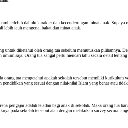
anak:
mi terlebih dahulu karakter dan kecenderungan minat anak. Supaya or
li lebih jauh mengenai bakat dan minat anak.
nting untuk diketahui oleh orang tua sebelum memutuskan pilihannya. D
mum saja. Orang tua sangat perlu mencari tahu secara detail tentang 
u orang tua mengetahui apakah sekolah tersebut memiliki kurikulum yan
pendidikan yang sesuai dengan nilai-nilai Islam yang benar atau tidak
rena pengajar adalah teladan bagi anak di sekolah. Maka orang tua ha
knya pada sekolah tersebut atau dengan melakukan survey secara lang