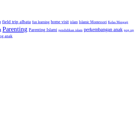
field trip albata
p
home visit
Islamic Montessori
fun learning
islam
Kelas Mengaji
Parenting
a
perkembangan anak
Parenting Islami
pop up
pendidikan islam
ng anak