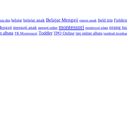
Belajar Mengaji
belajar anak
field trip
belajar
Fieldtri
emosi anak
sia dini
montessori
orang tu
engaji
mengaji anak
montessori islam
mengaji online
m albata
Toddler
TPQ Online
TK Montessori
tpq online albata
tumbuh kemba