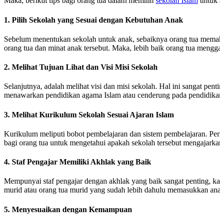
Maka, berikut tips bagi orang tua dalam memilih
sekolah Islam
untuk 
1. Pilih Sekolah yang Sesuai dengan Kebutuhan Anak
Sebelum menentukan sekolah untuk anak, sebaiknya orang tua memaha
orang tua dan minat anak tersebut. Maka, lebih baik orang tua mengga
2. Melihat Tujuan Lihat dan Visi Misi Sekolah
Selanjutnya, adalah melihat visi dan misi sekolah. Hal ini sangat pe
menawarkan pendidikan agama Islam atau cenderung pada pendidikan u
3. Melihat Kurikulum Sekolah Sesuai Ajaran Islam
Kurikulum meliputi bobot pembelajaran dan sistem pembelajaran. Perl
bagi orang tua untuk mengetahui apakah sekolah tersebut mengajarkan 
4. Staf Pengajar Memiliki Akhlak yang Baik
Mempunyai staf pengajar dengan akhlak yang baik sangat penting, ka
murid atau orang tua murid yang sudah lebih dahulu memasukkan ana
5. Menyesuaikan dengan Kemampuan