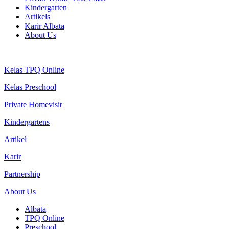
Kindergarten
Artikels
Karir Albata
About Us
Kelas TPQ Online
Kelas Preschool
Private Homevisit
Kindergartens
Artikel
Karir
Partnership
About Us
Albata
TPQ Online
Preschool