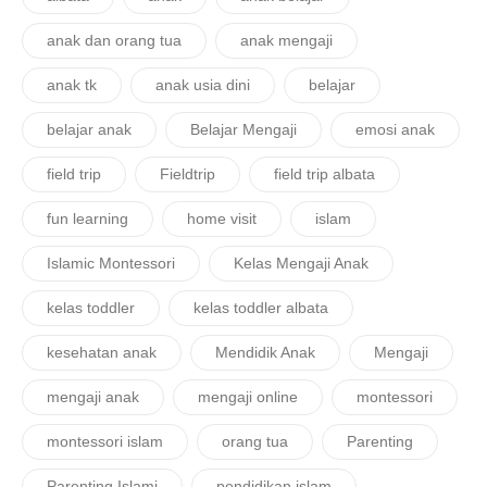
anak dan orang tua
anak mengaji
anak tk
anak usia dini
belajar
belajar anak
Belajar Mengaji
emosi anak
field trip
Fieldtrip
field trip albata
fun learning
home visit
islam
Islamic Montessori
Kelas Mengaji Anak
kelas toddler
kelas toddler albata
kesehatan anak
Mendidik Anak
Mengaji
mengaji anak
mengaji online
montessori
montessori islam
orang tua
Parenting
Parenting Islami
pendidikan islam