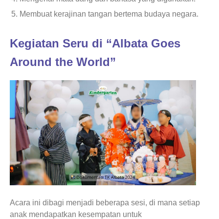
Membuat kerajinan tangan bertema budaya negara.
Kegiatan Seru di “Albata Goes
Around the World”
Acara ini dibagi menjadi beberapa sesi, di mana setiap
anak mendapatkan kesempatan untuk