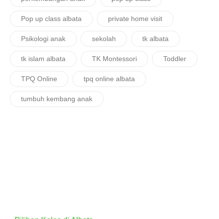
Pop up class albata
private home visit
Psikologi anak
sekolah
tk albata
tk islam albata
TK Montessori
Toddler
TPQ Online
tpq online albata
tumbuh kembang anak