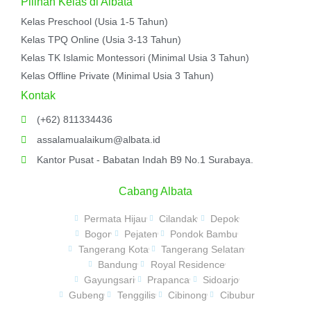
Pilihan Kelas di Albata
Kelas Preschool (Usia 1-5 Tahun)
Kelas TPQ Online (Usia 3-13 Tahun)
Kelas TK Islamic Montessori (Minimal Usia 3 Tahun)
Kelas Offline Private (Minimal Usia 3 Tahun)
Kontak
(+62) 811334436
assalamualaikum@albata.id
Kantor Pusat - Babatan Indah B9 No.1 Surabaya.
Cabang Albata
Permata Hijau
Cilandak
Depok
Bogor
Pejaten
Pondok Bambu
Tangerang Kota
Tangerang Selatan
Bandung
Royal Residence
Gayungsari
Prapanca
Sidoarjo
Gubeng
Tenggilis
Cibinong
Cibubur