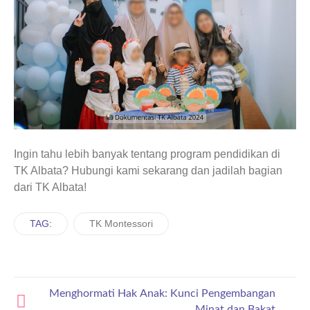
Ingin tahu lebih banyak tentang program pendidikan di
TK Albata?
Hubungi kami sekarang dan jadilah bagian
dari TK Albata!
TAG:
TK Montessori
Menghormati Hak Anak: Kunci Pengembangan
Minat dan Bakat