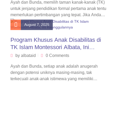
Ayah dan Bunda, memilih taman kanak-kanak (TK)
untuk jenjang pendidikan formal pertama anak tentu
memerlukan pertimbangan yang tepat. Jika Anda…
August 7, 2025
Program Khusus Anak Disabilitas di
TK Islam Montessori Albata, Ini
Keunggulannya
by
albataid
0 Comments
Ayah dan Bunda, setiap anak adalah anugerah
dengan potensi uniknya masing-masing, tak
terkecuali anak-anak istimewa yang memiliki
disabilitas. Mencari lingkungan…