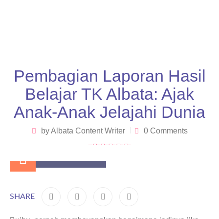
Pembagian Laporan Hasil
Belajar TK Albata: Ajak
Anak-Anak Jelajahi Dunia
by
Albata Content Writer
0 Comments
January 1, 2025
SHARE