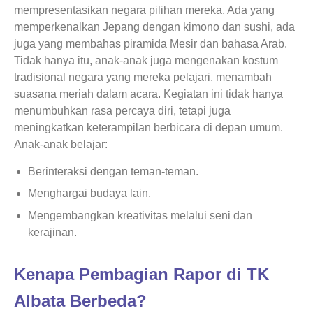
mempresentasikan negara pilihan mereka. Ada yang
memperkenalkan Jepang dengan kimono dan sushi, ada
juga yang membahas piramida Mesir dan bahasa Arab.
Tidak hanya itu, anak-anak juga mengenakan kostum
tradisional negara yang mereka pelajari, menambah
suasana meriah dalam acara. Kegiatan ini tidak hanya
menumbuhkan rasa percaya diri, tetapi juga
meningkatkan keterampilan berbicara di depan umum.
Anak-anak belajar:
Berinteraksi dengan teman-teman.
Menghargai budaya lain.
Mengembangkan kreativitas melalui seni dan
kerajinan.
Kenapa Pembagian Rapor di TK
Albata Berbeda?