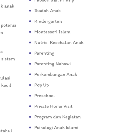
ik anak
Ibadah Anak
Kindergarten
 potensi
Montessori Islam
an
Nutrisi Kesehatan Anak
ta
Parenting
 sistem
Parenting Nabawi
Perkembangan Anak
ulasi
Pop Up
 kecil
Preschool
Private Home Visit
Program dan Kegiatan
Psikologi Anak Islami
etahui