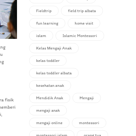
Fieldtrip
field trip albata
fun learning
home visit
islam
Islamic Montessori
ang
Kelas Mengaji Anak
au
kelas toddler
ng
kelas toddler albata
kesehatan anak
Mendidik Anak
Mengaji
a fisik
memberi
mengaji anak
i,
mengaji online
montessori
montessori islam
orang tua