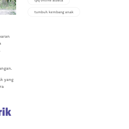
tpq online albata
tumbuh kembang anak
baran
a
.
sangan.
ak yang
ra
ik