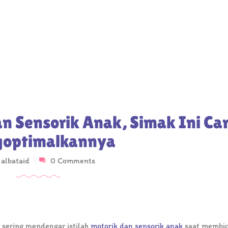
n Sensorik Anak, Simak Ini Ca
optimalkannya
y
albataid
0 Comments
a sering mendengar istilah
motorik dan sensorik anak
saat membi