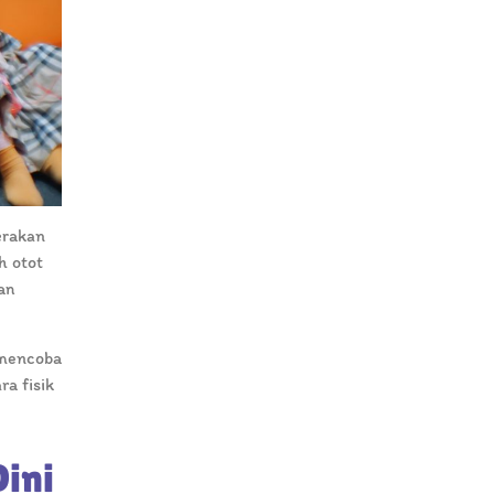
erakan
h otot
an
 mencoba
ra fisik
Dini