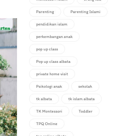
Parenting
Parenting Islami
pendidikan islam
perkembangan anak
pop up class
Pop up class albata
private home visit
Psikologi anak
sekolah
tk albata
tk islam albata
TK Montessori
Toddler
TPQ Online