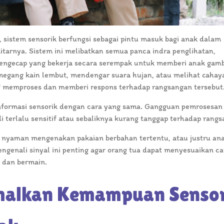
 sistem sensorik berfungsi sebagai pintu masuk bagi anak dalam
itarnya. Sistem ini melibatkan semua panca indra penglihatan,
pengecap yang bekerja secara serempak untuk memberi anak gam
megang kain lembut, mendengar suara hujan, atau melihat cahay
if memproses dan memberi respons terhadap rangsangan tersebut
formasi sensorik dengan cara yang sama. Gangguan pemrosesan
 terlalu sensitif atau sebaliknya kurang tanggap terhadap rang
 nyaman mengenakan pakaian berbahan tertentu, atau justru an
Mengenali sinyal ini penting agar orang tua dapat menyesuaikan ca
 dan bermain.
malkan Kemampuan Sensor