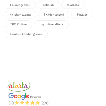
Psikologi anak
sekolah
tk albata
tk islam albata
TK Montessori
Toddler
TPQ Online
tpq online albata
tumbuh kembang anak