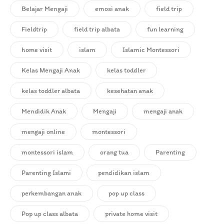
Belajar Mengaji
emosi anak
field trip
Fieldtrip
field trip albata
fun learning
home visit
islam
Islamic Montessori
Kelas Mengaji Anak
kelas toddler
kelas toddler albata
kesehatan anak
Mendidik Anak
Mengaji
mengaji anak
mengaji online
montessori
montessori islam
orang tua
Parenting
Parenting Islami
pendidikan islam
perkembangan anak
pop up class
Pop up class albata
private home visit