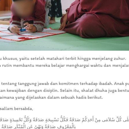
khusus, yaitu setelah matahari terbit hingga menjelang zuhur.
 rutin membantu mereka belajar menghargai waktu dan menjala
tentang tanggung jawab dan komitmen terhadap ibadah. Anak p
n kewajiban dengan disiplin. Selain itu, shalat dhuha juga bent
aimana yang dijelaskan dalam sebuah hadis berikut.
asallam bersabda,
لَى كُلِّ سُلاَمَى مِنْ أَحَدِكُمْ صَدَقَةٌ فَكُلُّ تَسْبِيحَةٍ صَدَقَةٌ وَكُلُّ تَحْمِيدَةٍ صَدَقَةٌ وَ
بِالْمَعْرُوفِ صَدَقَةٌ وَنَهْىٌ عَنِ الْمُنْكَرِ صَدَقَةٌ و