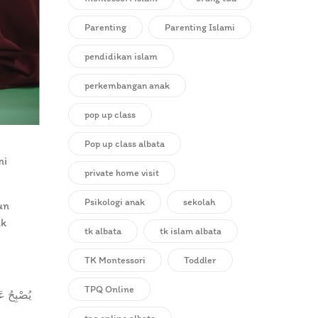
Parenting
Parenting Islami
pendidikan islam
perkembangan anak
pop up class
Pop up class albata
ni
private home visit
Psikologi anak
sekolah
un
uk
tk albata
tk islam albata
TK Montessori
Toddler
TPQ Online
يُصْبِحُ عَ