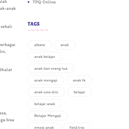
alah
TPQ Online
nak-anak
TAGS
sekali
berbagai
albata
anak
in,
anak belajar
anak dan orang tua
Shalat
anak mengaji
anak tk
anak usia dini
belajar
belajar anak
asa,
Belajar Mengaji
ga bisa
emosi anak
field trip