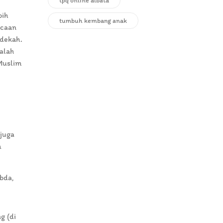
tpq online albata
bih
tumbuh kembang anak
acaan
edekah.
alah
Muslim
 juga
h
bda,
g (di