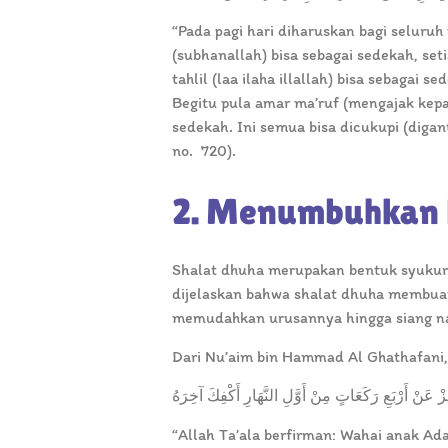
“Pada pagi hari diharuskan bagi seluruh
(subhanallah) bisa sebagai sedekah, set
tahlil (laa ilaha illallah) bisa sebagai 
Begitu pula amar ma’ruf (mengajak kep
sedekah. Ini semua bisa dicukupi (diga
no. 720).
2. Menumbuhkan 
Shalat dhuha merupakan bentuk syukur a
dijelaskan bahwa shalat dhuha membuat 
memudahkan urusannya hingga siang n
Dari Nu’aim bin Hammad Al Ghathafani, 
ِزْ عَنْ أَرْبَعِ رَكَعَاتٍ مِنْ أَوَّلِ النَّهَارِ أَكْفِكَ آخِرَهُ
“Allah Ta’ala berfirman: Wahai anak Ada