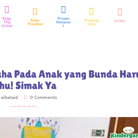
Kelas
Private
Kelas
Kinderga
Artikel
TPQ
Homevisi
Preschool
rtens
Online
t
uha Pada Anak yang Bunda Har
hu! Simak Ya
y
albataid
0 Comments