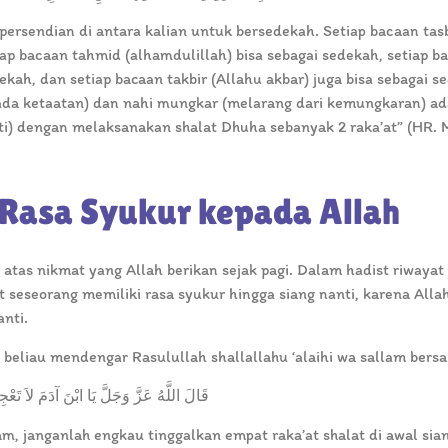
 persendian di antara kalian untuk bersedekah. Setiap bacaan tas
iap bacaan tahmid (alhamdulillah) bisa sebagai sedekah, setiap b
sedekah, dan setiap bacaan takbir (Allahu akbar) juga bisa sebagai s
ada ketaatan) dan nahi mungkar (melarang dari kemungkaran) ad
nti) dengan melaksanakan shalat Dhuha sebanyak 2 raka’at” (HR. 
Rasa Syukur kepada Allah
tas nikmat yang Allah berikan sejak pagi. Dalam hadist riwayat
seseorang memiliki rasa syukur hingga siang nanti, karena Alla
anti.
beliau mendengar Rasulullah shallallahu ‘alaihi wa sallam bersa
قَالَ اللَّهُ عَزَّ وَجَلَّ يَا ابْنَ آدَمَ لاَ تَعْج
m, janganlah engkau tinggalkan empat raka’at shalat di awal sian