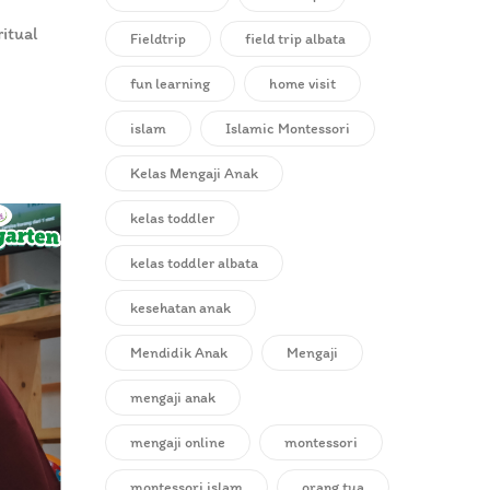
itual
Fieldtrip
field trip albata
fun learning
home visit
islam
Islamic Montessori
Kelas Mengaji Anak
kelas toddler
kelas toddler albata
kesehatan anak
Mendidik Anak
Mengaji
mengaji anak
mengaji online
montessori
montessori islam
orang tua