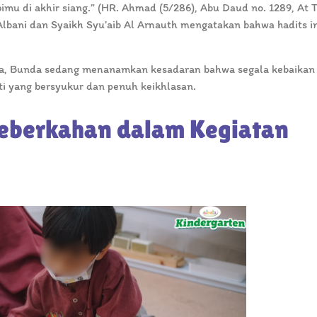
u di akhir siang.” (HR. Ahmad (5/286), Abu Daud no. 1289, At T
 Albani dan Syaikh Syu’aib Al Arnauth mengatakan bahwa hadits in
a, Bunda sedang menanamkan kesadaran bahwa segala kebaikan 
ti yang bersyukur dan penuh keikhlasan.
eberkahan dalam Kegiatan