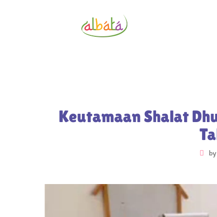
Keutamaan Shalat Dh
Ta
b