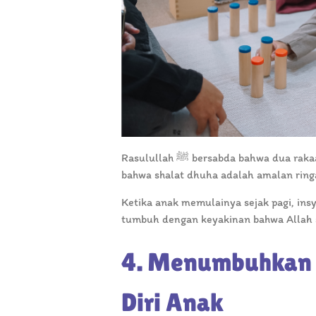
Rasulullah ﷺ bersabda bahwa dua rakaat dhuha mencukupi sebagai bentuk sedekah harian. Ini menunjukkan
bahwa shalat dhuha adalah amalan rin
Ketika anak memulainya sejak pagi, insy
tumbuh dengan keyakinan bahwa Allah 
4. Menumbuhkan 
Diri Anak