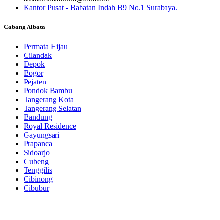
Kantor Pusat - Babatan Indah B9 No.1 Surabaya.
Cabang Albata
Permata Hijau
Cilandak
Depok
Bogor
Pejaten
Pondok Bambu
Tangerang Kota
Tangerang Selatan
Bandung
Royal Residence
Gayungsari
Prapanca
Sidoarjo
Gubeng
Tenggilis
Cibinong
Cibubur