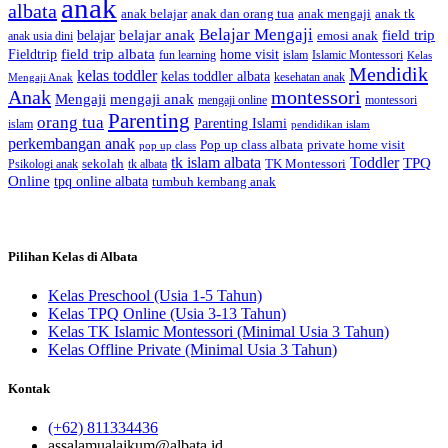
anak
albata
anak dan orang tua
anak tk
anak belajar
anak mengaji
Belajar Mengaji
belajar anak
field trip
belajar
emosi anak
anak usia dini
field trip albata
Fieldtrip
home visit
Islamic Montessori
fun learning
islam
Kelas
Mendidik
kelas toddler
kelas toddler albata
kesehatan anak
Mengaji Anak
Anak
montessori
Mengaji
mengaji anak
montessori
mengaji online
Parenting
orang tua
Parenting Islami
islam
pendidikan islam
perkembangan anak
Pop up class albata
private home visit
pop up class
tk islam albata
Toddler
TPQ
sekolah
TK Montessori
Psikologi anak
tk albata
Online
tpq online albata
tumbuh kembang anak
Pilihan Kelas di Albata
Kelas Preschool (Usia 1-5 Tahun)
Kelas TPQ Online (Usia 3-13 Tahun)
Kelas TK Islamic Montessori (Minimal Usia 3 Tahun)
Kelas Offline Private (Minimal Usia 3 Tahun)
Kontak
(+62) 811334436
assalamualaikum@albata.id