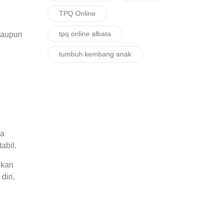
TPQ Online
tpq online albata
maupun
tumbuh kembang anak
sa
abil.
ikan
diri,