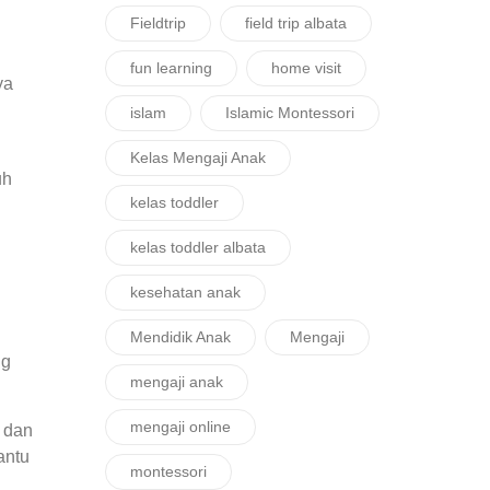
Fieldtrip
field trip albata
fun learning
home visit
ya
islam
Islamic Montessori
Kelas Mengaji Anak
uh
kelas toddler
kelas toddler albata
kesehatan anak
Mendidik Anak
Mengaji
ng
mengaji anak
mengaji online
, dan
antu
montessori