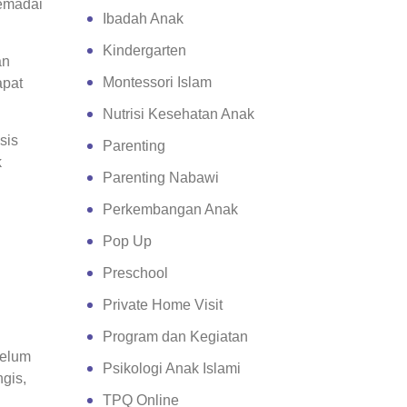
memadai
Ibadah Anak
Kindergarten
an
Montessori Islam
apat
Nutrisi Kesehatan Anak
sis
Parenting
k
Parenting Nabawi
Perkembangan Anak
Pop Up
Preschool
Private Home Visit
Program dan Kegiatan
belum
Psikologi Anak Islami
gis,
TPQ Online