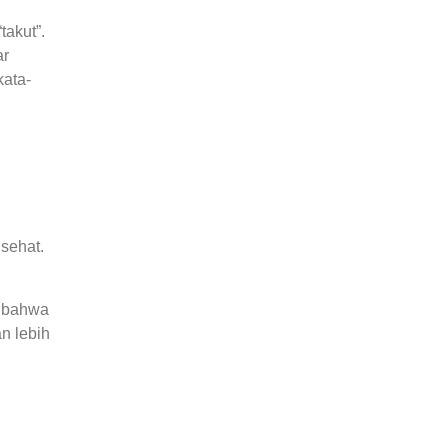
takut”.
ar
kata-
sehat.
r bahwa
n lebih