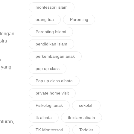
montessori islam
orang tua
Parenting
Parenting Islami
 dengan
stru
pendidikan islam
perkembangan anak
a
 yang
pop up class
Pop up class albata
private home visit
Psikologi anak
sekolah
tk albata
tk islam albata
aturan,
TK Montessori
Toddler