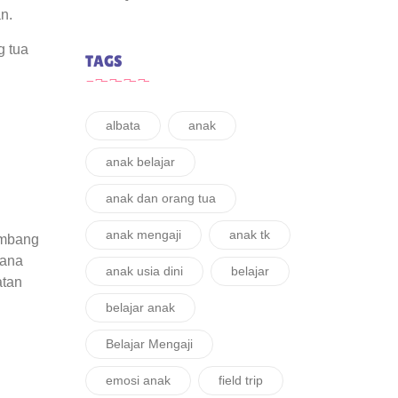
an.
g tua
TAGS
albata
anak
anak belajar
anak dan orang tua
anak mengaji
anak tk
embang
rana
anak usia dini
belajar
atan
belajar anak
Belajar Mengaji
emosi anak
field trip