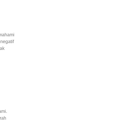
emahami
negatif
nak
ami.
rah