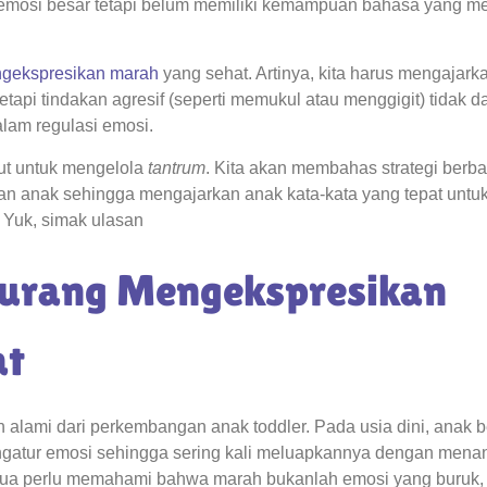
iki emosi besar tetapi belum memiliki kemampuan bahasa yang 
ngekspresikan marah
yang sehat. Artinya, kita harus mengajark
tapi tindakan agresif (seperti memukul atau menggigit) tidak d
dalam regulasi emosi.
but untuk mengelola
tantrum
. Kita akan membahas strategi berba
aan anak sehingga mengajarkan anak kata-kata yang tepat untu
 Yuk, simak ulasan
urang Mengekspresikan
at
alami dari perkembangan anak toddler. Pada usia dini, anak 
atur emosi sehingga sering kali meluapkannya dengan menan
g tua perlu memahami bahwa marah bukanlah emosi yang buruk,