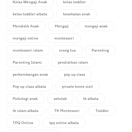
Kelas Mengaji Anak
kelas toddler
kelas toddler albata
kesehatan anak
Mendidik Anak
Mengaji
mengaji anak
mengaji online
montessori
montessori islam
orang tua
Parenting
Parenting Islami
pendidikan islam
perkembangan anak
pop up class
Pop up class albata
private home visit
Psikologi anak
sekolah
tk albata
tk islam albata
TK Montessori
Toddler
TPQ Online
tpq online albata