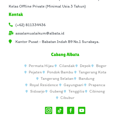
Kelas Offline Private (Minimal Usia 3 Tahun)
Kontak
(+62) 811334436
assalamualaikum@albata.id
Kantor Pusat - Babatan Indah B9 No.1 Surabaya.
Cabang Albata
Permata Hijau
Cilandak
Depok
Bogor
Pejaten
Pondok Bambu
Tangerang Kota
Tangerang Selatan
Bandung
Royal Residence
Gayungsari
Prapanca
Sidoarjo
Gubeng
Tenggilis
Cibinong
Cibubur